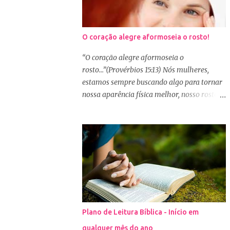
O coração alegre aformoseia o rosto!
“O coração alegre aformoseia o
rosto...”(Provérbios 15:13) Nós mulheres,
estamos sempre buscando algo para tornar
nossa aparência física melhor, nosso rosto
mais bonito. Basta olharmos ao nosso redor
e vemos como é grande a indústria de
cosméticos e produtos de beleza. No Youtube
por exemplo, os canais com mais seguidores
são das blogueiras que dão dicas de beleza,
ensinam a se maquiar e testam produtos.
Não é errado gostar de se cuidar e buscar
conhecimento de como ficar mais bonita e
atraente. Eu também gosto de maquiagem e
Plano de Leitura Bíblica - Início em
dicas de beleza, no entanto, precisamos
qualquer mês do ano