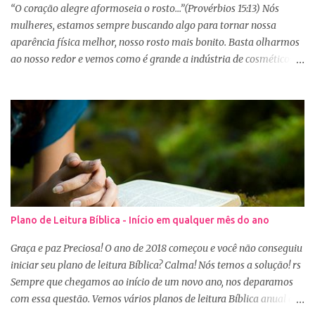
“O coração alegre aformoseia o rosto...”(Provérbios 15:13) Nós
mulheres, estamos sempre buscando algo para tornar nossa
aparência física melhor, nosso rosto mais bonito. Basta olharmos
ao nosso redor e vemos como é grande a indústria de cosméticos e
produtos de beleza. No Youtube por exemplo, os canais com mais
seguidores são das blogueiras que dão dicas de beleza, ensinam a
se maquiar e testam produtos. Não é errado gostar de se cuidar e
buscar conhecimento de como ficar mais bonita e atraente. Eu
também gosto de maquiagem e dicas de beleza, no entanto,
precisamos cuidar primeiramente da nossa beleza interior. A
verdade é que, muitas de nós buscamos de forma desenfreada
ficarmos mais bonitas por fora tentando nos afirmar, e mostrar
que temos algum valor, porque nossos corações estão cheios de
Plano de Leitura Bíblica - Início em qualquer mês do ano
amargura e traumas causados por situações que vivenciamos. O
Sábio rei Salomão nós dá uma dica de beleza no livro de
Graça e paz Preciosa! O ano de 2018 começou e você não conseguiu
Provérbios dizendo que o coração alegre aformoseia o rosto. A
iniciar seu plano de leitura Bíblica? Calma! Nós temos a solução! rs
alegr...
Sempre que chegamos ao início de um novo ano, nos deparamos
com essa questão. Vemos vários planos de leitura Bíblica anual e