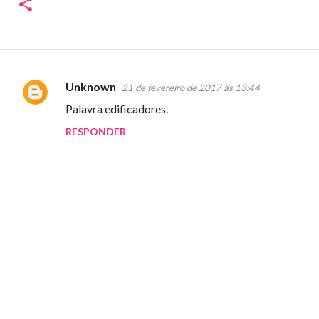
Unknown
21 de fevereiro de 2017 às 13:44
C
Palavra edificadores.
o
RESPONDER
m
e
n
t
á
r
i
o
s