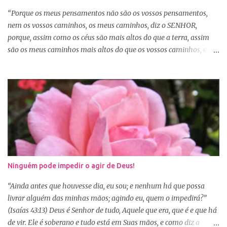
tudo a Deus e fazer a Sua vontade, é a garantia de que tudo dará
“Porque os meus pensamentos não são os vossos pensamentos,
certo. Logo pela manhã, consagre s...
nem os vossos caminhos, os meus caminhos, diz o SENHOR,
porque, assim como os céus são mais altos do que a terra, assim
são os meus caminhos mais altos do que os vossos caminhos, e os
meus pensamentos, mais altos do que os vossos pensamentos.”
(Isaías 55:8-9) Na nossa caminhada cristã, muitas vezes
poderemos ser surpreendidos ou decepcionados com a maneira de
Deus agir. Deus não age conforme a ótica humana. Às vezes
pedimos algo a Deus sem saber se é a vontade d’Ele para nossa
vida, claro que podemos pedir, mas a vontade de Deus sempre
prevalecerá. Nem sempre, a nossa vontade é a vontade de Deus,
mas a Palavra nos garante que os caminhos e os pensamentos de
Deus são bem maiores que os nossos, se é assim, fiquemos
Ninguém pode impedir o agir de Deus!
tranquilas, pois tudo que vem de Deus é bom. Porém, se Deus
entregar o governo da nossa vida a nós, ou seja, deixar que a nossa
“Ainda antes que houvesse dia, eu sou; e nenhum há que possa
vontade prevaleça, vamos acabar infelizes e frustradas, porque só
livrar alguém das minhas mãos; agindo eu, quem o impedirá?”
Ele sabe o que...
(Isaías 43:13) Deus é Senhor de tudo, Aquele que era, que é e que há
de vir. Ele é soberano e tudo está em Suas mãos, e como diz a