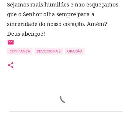
Sejamos mais humildes e não esqueçamos
que o Senhor olha sempre para a
sinceridade do nosso coração. Amém?
Deus abençoe!
CONFIANÇA
DEVOCIONAIS
ORAÇÃO
C
o
m
e
n