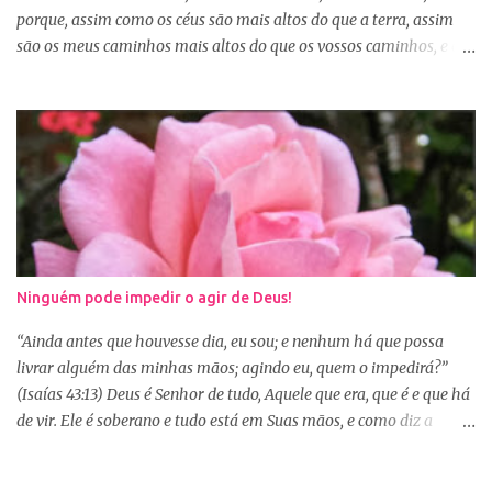
porque, assim como os céus são mais altos do que a terra, assim
são os meus caminhos mais altos do que os vossos caminhos, e os
meus pensamentos, mais altos do que os vossos pensamentos.”
(Isaías 55:8-9) Na nossa caminhada cristã, muitas vezes
poderemos ser surpreendidos ou decepcionados com a maneira de
Deus agir. Deus não age conforme a ótica humana. Às vezes
pedimos algo a Deus sem saber se é a vontade d’Ele para nossa
vida, claro que podemos pedir, mas a vontade de Deus sempre
prevalecerá. Nem sempre, a nossa vontade é a vontade de Deus,
mas a Palavra nos garante que os caminhos e os pensamentos de
Deus são bem maiores que os nossos, se é assim, fiquemos
Ninguém pode impedir o agir de Deus!
tranquilas, pois tudo que vem de Deus é bom. Porém, se Deus
entregar o governo da nossa vida a nós, ou seja, deixar que a nossa
“Ainda antes que houvesse dia, eu sou; e nenhum há que possa
vontade prevaleça, vamos acabar infelizes e frustradas, porque só
livrar alguém das minhas mãos; agindo eu, quem o impedirá?”
Ele sabe o que...
(Isaías 43:13) Deus é Senhor de tudo, Aquele que era, que é e que há
de vir. Ele é soberano e tudo está em Suas mãos, e como diz a
Palavra, não há ninguém que impeça o Seu agir na minha e na sua
vida. Isaías deixou escrito algo que muitas vezes nos esquecemos