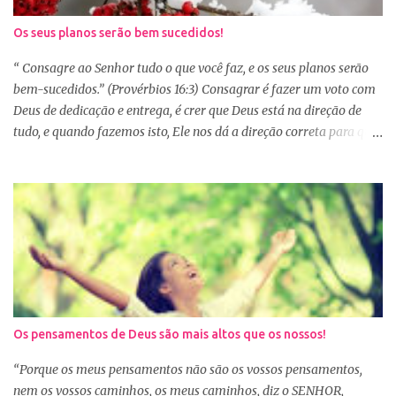
no dia 20, desanimamos e acabamos deixando para o próximo
ano e assim vai... Outra situação que desanima é iniciar lendo
Os seus planos serão bem sucedidos!
vários capítulos por dia, muitas até conseguem iniciar no dia
primeiro de janeiro, mas como não estão acostumas com a leitura
“ Consagre ao Senhor tudo o que você faz, e os seus planos serão
e também com a dificuldade de entendi...
bem-sucedidos.” (Provérbios 16:3) Consagrar é fazer um voto com
Deus de dedicação e entrega, é crer que Deus está na direção de
tudo, e quando fazemos isto, Ele nos dá a direção correta para que
tudo corra conforme a Sua vontade em nossa vida. Precisamos
confiar e nos alegrar em Deus. A Palavra nos garante que se
agirmos dessa forma seremos bem-sucedidas. E o que é ser bem-
sucedido? Para o mundo é aquele que alcança o sucesso com o
trabalho de suas próprias mãos, glorificando a si mesmo. Porém
para aquele que consagra tudo a Deus, o conceito é outro. Quando
consagramos nossa vida e nossos planos a Deus, ficamos
aguardando a Sua resposta que muitas vezes não é bem o que o
nosso coração desejava, mas é o desejo do coração de Deus. E
Os pensamentos de Deus são mais altos que os nossos!
sabemos que Deus é perfeito e tem o melhor para nós. Consagrar
tudo a Deus e fazer a Sua vontade, é a garantia de que tudo dará
“Porque os meus pensamentos não são os vossos pensamentos,
certo. Logo pela manhã, consagre s...
nem os vossos caminhos, os meus caminhos, diz o SENHOR,