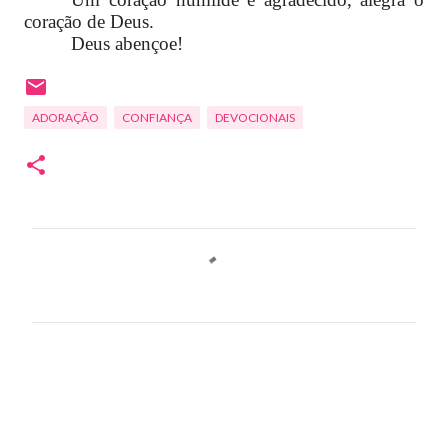
coração de Deus.
Deus abençoe!
ADORAÇÃO
CONFIANÇA
DEVOCIONAIS
C
o
m
e
n
t
á