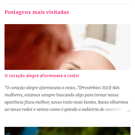
Postagens mais visitadas
O coração alegre aformoseia o rosto!
“O coração alegre aformoseia o rosto...”(Provérbios 15:13) Nós
mulheres, estamos sempre buscando algo para tornar nossa
aparência física melhor, nosso rosto mais bonito. Basta olharmos
ao nosso redor e vemos como é grande a indústria de cosméticos e
produtos de beleza. No Youtube por exemplo, os canais com mais
seguidores são das blogueiras que dão dicas de beleza, ensinam a
se maquiar e testam produtos. Não é errado gostar de se cuidar e