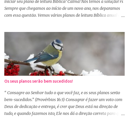
Provérbios dizendo que o coração alegre aformoseia o rosto. A
iniciar seu plano de leitura Bíblica? Calma! Nós temos a solução! rs
alegr...
Sempre que chegamos ao início de um novo ano, nos deparamos
com essa questão. Vemos vários planos de leitura Bíblica anual e
até decidimos iniciar, mas nos deparamos com algumas
dificuldades: A primeira dificuldade é começar no dia primeiro de
janeiro, principalmente as mulheres que muitas vezes recebem os
familiares em casa e precisam preparar várias coisas, ou então
aquela viagem de férias, e os dias se passaram e você não iniciou
sua leitura. E quando pegamos um plano de leitura Bíblica que
começa no dia primeiro de janeiro e percebemos que já estamos
no dia 20, desanimamos e acabamos deixando para o próximo
ano e assim vai... Outra situação que desanima é iniciar lendo
Os seus planos serão bem sucedidos!
vários capítulos por dia, muitas até conseguem iniciar no dia
primeiro de janeiro, mas como não estão acostumas com a leitura
“ Consagre ao Senhor tudo o que você faz, e os seus planos serão
e também com a dificuldade de entendi...
bem-sucedidos.” (Provérbios 16:3) Consagrar é fazer um voto com
Deus de dedicação e entrega, é crer que Deus está na direção de
tudo, e quando fazemos isto, Ele nos dá a direção correta para que
tudo corra conforme a Sua vontade em nossa vida. Precisamos
confiar e nos alegrar em Deus. A Palavra nos garante que se