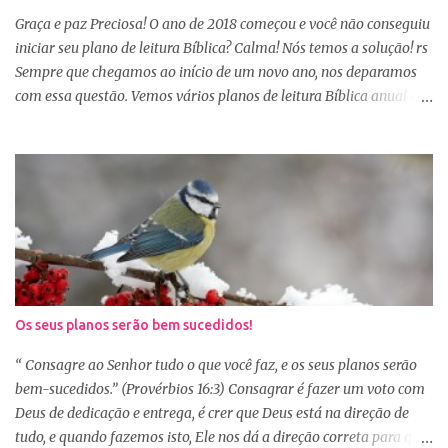
Sábio rei Salomão nós dá uma dica de beleza no livro de
Graça e paz Preciosa! O ano de 2018 começou e você não conseguiu
Provérbios dizendo que o coração alegre aformoseia o rosto. A
iniciar seu plano de leitura Bíblica? Calma! Nós temos a solução! rs
alegr...
Sempre que chegamos ao início de um novo ano, nos deparamos
com essa questão. Vemos vários planos de leitura Bíblica anual e
até decidimos iniciar, mas nos deparamos com algumas
dificuldades: A primeira dificuldade é começar no dia primeiro de
janeiro, principalmente as mulheres que muitas vezes recebem os
familiares em casa e precisam preparar várias coisas, ou então
aquela viagem de férias, e os dias se passaram e você não iniciou
sua leitura. E quando pegamos um plano de leitura Bíblica que
começa no dia primeiro de janeiro e percebemos que já estamos
no dia 20, desanimamos e acabamos deixando para o próximo
ano e assim vai... Outra situação que desanima é iniciar lendo
Os seus planos serão bem sucedidos!
vários capítulos por dia, muitas até conseguem iniciar no dia
primeiro de janeiro, mas como não estão acostumas com a leitura
“ Consagre ao Senhor tudo o que você faz, e os seus planos serão
e também com a dificuldade de entendi...
bem-sucedidos.” (Provérbios 16:3) Consagrar é fazer um voto com
Deus de dedicação e entrega, é crer que Deus está na direção de
tudo, e quando fazemos isto, Ele nos dá a direção correta para que