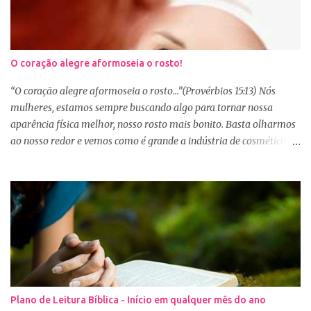
O coração alegre aformoseia o rosto!
“O coração alegre aformoseia o rosto...”(Provérbios 15:13) Nós
mulheres, estamos sempre buscando algo para tornar nossa
aparência física melhor, nosso rosto mais bonito. Basta olharmos
ao nosso redor e vemos como é grande a indústria de cosméticos e
produtos de beleza. No Youtube por exemplo, os canais com mais
seguidores são das blogueiras que dão dicas de beleza, ensinam a
se maquiar e testam produtos. Não é errado gostar de se cuidar e
buscar conhecimento de como ficar mais bonita e atraente. Eu
também gosto de maquiagem e dicas de beleza, no entanto,
precisamos cuidar primeiramente da nossa beleza interior. A
verdade é que, muitas de nós buscamos de forma desenfreada
ficarmos mais bonitas por fora tentando nos afirmar, e mostrar
que temos algum valor, porque nossos corações estão cheios de
Plano de Leitura Bíblica - Início em qualquer mês do ano
amargura e traumas causados por situações que vivenciamos. O