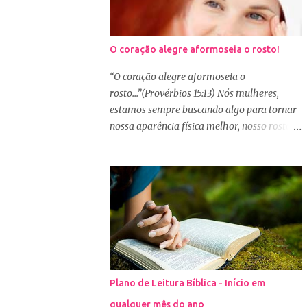
O coração alegre aformoseia o rosto!
“O coração alegre aformoseia o
rosto...”(Provérbios 15:13) Nós mulheres,
estamos sempre buscando algo para tornar
nossa aparência física melhor, nosso rosto
mais bonito. Basta olharmos ao nosso redor
e vemos como é grande a indústria de
cosméticos e produtos de beleza. No Youtube
por exemplo, os canais com mais seguidores
são das blogueiras que dão dicas de beleza,
ensinam a se maquiar e testam produtos.
Não é errado gostar de se cuidar e buscar
conhecimento de como ficar mais bonita e
atraente. Eu também gosto de maquiagem e
Plano de Leitura Bíblica - Início em
dicas de beleza, no entanto, precisamos
qualquer mês do ano