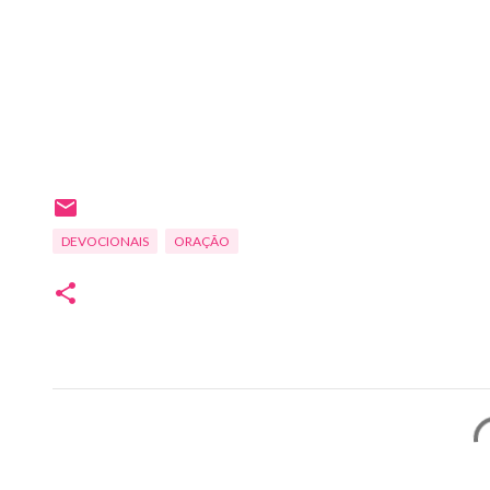
DEVOCIONAIS
ORAÇÃO
C
o
m