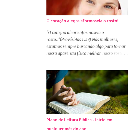
O coração alegre aformoseia o rosto!
“O coração alegre aformoseia o
rosto...”(Provérbios 15:13) Nós mulheres,
estamos sempre buscando algo para tornar
nossa aparência física melhor, nosso rosto
mais bonito. Basta olharmos ao nosso redor
e vemos como é grande a indústria de
cosméticos e produtos de beleza. No Youtube
por exemplo, os canais com mais seguidores
são das blogueiras que dão dicas de beleza,
ensinam a se maquiar e testam produtos.
Não é errado gostar de se cuidar e buscar
conhecimento de como ficar mais bonita e
atraente. Eu também gosto de maquiagem e
Plano de Leitura Bíblica - Início em
dicas de beleza, no entanto, precisamos
qualquer mês do ano