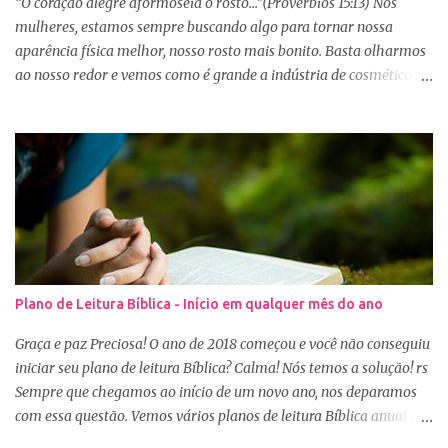
“O coração alegre aformoseia o rosto...”(Provérbios 15:13) Nós
mulheres, estamos sempre buscando algo para tornar nossa
aparência física melhor, nosso rosto mais bonito. Basta olharmos
ao nosso redor e vemos como é grande a indústria de cosméticos e
produtos de beleza. No Youtube por exemplo, os canais com mais
seguidores são das blogueiras que dão dicas de beleza, ensinam a
se maquiar e testam produtos. Não é errado gostar de se cuidar e
buscar conhecimento de como ficar mais bonita e atraente. Eu
também gosto de maquiagem e dicas de beleza, no entanto,
precisamos cuidar primeiramente da nossa beleza interior. A
verdade é que, muitas de nós buscamos de forma desenfreada
ficarmos mais bonitas por fora tentando nos afirmar, e mostrar
que temos algum valor, porque nossos corações estão cheios de
Plano de Leitura Bíblica - Início em qualquer mês do ano
amargura e traumas causados por situações que vivenciamos. O
Sábio rei Salomão nós dá uma dica de beleza no livro de
Graça e paz Preciosa! O ano de 2018 começou e você não conseguiu
Provérbios dizendo que o coração alegre aformoseia o rosto. A
iniciar seu plano de leitura Bíblica? Calma! Nós temos a solução! rs
alegr...
Sempre que chegamos ao início de um novo ano, nos deparamos
com essa questão. Vemos vários planos de leitura Bíblica anual e
até decidimos iniciar, mas nos deparamos com algumas