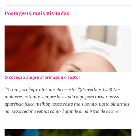
Postagens mais visitadas
O coração alegre aformoseia o rosto!
“O coração alegre aformoseia o rosto...”(Provérbios 15:13) Nós
mulheres, estamos sempre buscando algo para tornar nossa
aparência física melhor, nosso rosto mais bonito. Basta olharmos
ao nosso redor e vemos como é grande a indústria de cosméticos e
produtos de beleza. No Youtube por exemplo, os canais com mais
seguidores são das blogueiras que dão dicas de beleza, ensinam a
se maquiar e testam produtos. Não é errado gostar de se cuidar e