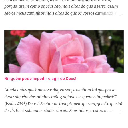
porque, assim como os céus são mais altos do que a terra, assim
são os meus caminhos mais altos do que os vossos caminhos, e os
meus pensamentos, mais altos do que os vossos pensamentos.”
(Isaías 55:8-9) Na nossa caminhada cristã, muitas vezes
poderemos ser surpreendidos ou decepcionados com a maneira de
Deus agir. Deus não age conforme a ótica humana. Às vezes
pedimos algo a Deus sem saber se é a vontade d’Ele para nossa
vida, claro que podemos pedir, mas a vontade de Deus sempre
prevalecerá. Nem sempre, a nossa vontade é a vontade de Deus,
mas a Palavra nos garante que os caminhos e os pensamentos de
Deus são bem maiores que os nossos, se é assim, fiquemos
Ninguém pode impedir o agir de Deus!
tranquilas, pois tudo que vem de Deus é bom. Porém, se Deus
entregar o governo da nossa vida a nós, ou seja, deixar que a nossa
“Ainda antes que houvesse dia, eu sou; e nenhum há que possa
vontade prevaleça, vamos acabar infelizes e frustradas, porque só
livrar alguém das minhas mãos; agindo eu, quem o impedirá?”
Ele sabe o que...
(Isaías 43:13) Deus é Senhor de tudo, Aquele que era, que é e que há
de vir. Ele é soberano e tudo está em Suas mãos, e como diz a
Palavra, não há ninguém que impeça o Seu agir na minha e na sua
vida. Isaías deixou escrito algo que muitas vezes nos esquecemos