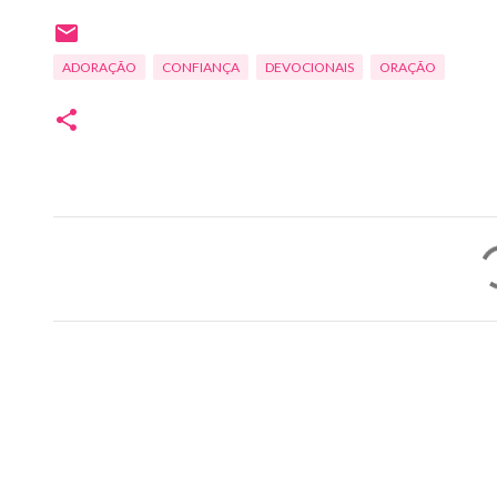
ADORAÇÃO
CONFIANÇA
DEVOCIONAIS
ORAÇÃO
C
o
m
e
n
t
á
r