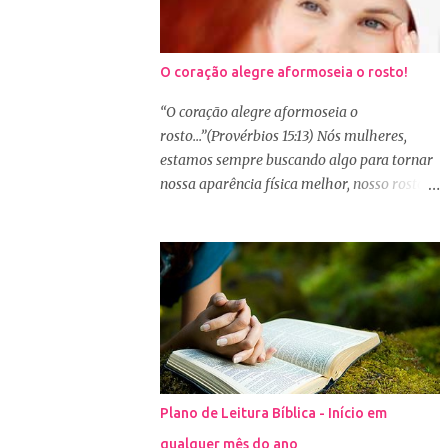
O coração alegre aformoseia o rosto!
“O coração alegre aformoseia o
rosto...”(Provérbios 15:13) Nós mulheres,
estamos sempre buscando algo para tornar
nossa aparência física melhor, nosso rosto
mais bonito. Basta olharmos ao nosso redor
e vemos como é grande a indústria de
cosméticos e produtos de beleza. No Youtube
por exemplo, os canais com mais seguidores
são das blogueiras que dão dicas de beleza,
ensinam a se maquiar e testam produtos.
Não é errado gostar de se cuidar e buscar
conhecimento de como ficar mais bonita e
atraente. Eu também gosto de maquiagem e
Plano de Leitura Bíblica - Início em
dicas de beleza, no entanto, precisamos
qualquer mês do ano