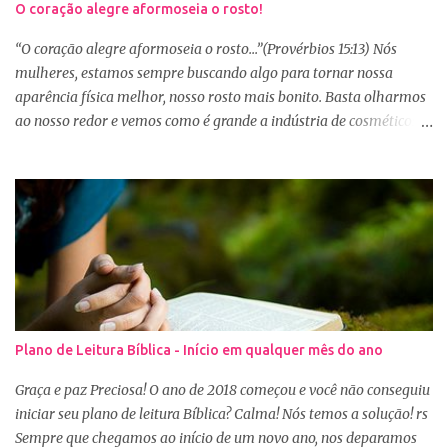
O coração alegre aformoseia o rosto!
“O coração alegre aformoseia o rosto...”(Provérbios 15:13) Nós
mulheres, estamos sempre buscando algo para tornar nossa
aparência física melhor, nosso rosto mais bonito. Basta olharmos
ao nosso redor e vemos como é grande a indústria de cosméticos e
produtos de beleza. No Youtube por exemplo, os canais com mais
seguidores são das blogueiras que dão dicas de beleza, ensinam a
se maquiar e testam produtos. Não é errado gostar de se cuidar e
buscar conhecimento de como ficar mais bonita e atraente. Eu
também gosto de maquiagem e dicas de beleza, no entanto,
precisamos cuidar primeiramente da nossa beleza interior. A
verdade é que, muitas de nós buscamos de forma desenfreada
ficarmos mais bonitas por fora tentando nos afirmar, e mostrar
que temos algum valor, porque nossos corações estão cheios de
Plano de Leitura Bíblica - Início em qualquer mês do ano
amargura e traumas causados por situações que vivenciamos. O
Sábio rei Salomão nós dá uma dica de beleza no livro de
Graça e paz Preciosa! O ano de 2018 começou e você não conseguiu
Provérbios dizendo que o coração alegre aformoseia o rosto. A
iniciar seu plano de leitura Bíblica? Calma! Nós temos a solução! rs
alegr...
Sempre que chegamos ao início de um novo ano, nos deparamos