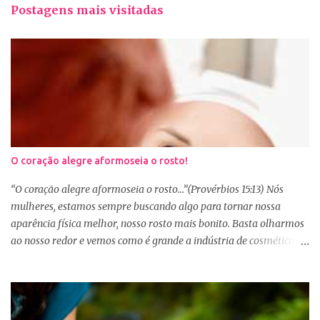
Postagens mais visitadas
O coração alegre aformoseia o rosto!
“O coração alegre aformoseia o rosto...”(Provérbios 15:13) Nós
mulheres, estamos sempre buscando algo para tornar nossa
aparência física melhor, nosso rosto mais bonito. Basta olharmos
ao nosso redor e vemos como é grande a indústria de cosméticos e
produtos de beleza. No Youtube por exemplo, os canais com mais
seguidores são das blogueiras que dão dicas de beleza, ensinam a
se maquiar e testam produtos. Não é errado gostar de se cuidar e
buscar conhecimento de como ficar mais bonita e atraente. Eu