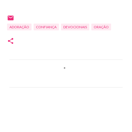
ADORAÇÃO
CONFIANÇA
DEVOCIONAIS
ORAÇÃO
C
o
m
e
n
t
á
r