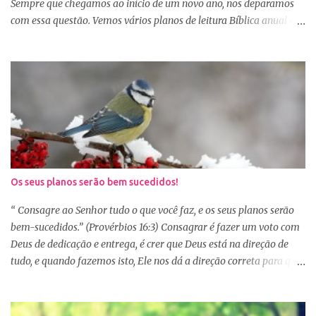
alegr...
Sempre que chegamos ao início de um novo ano, nos deparamos
com essa questão. Vemos vários planos de leitura Bíblica anual e
até decidimos iniciar, mas nos deparamos com algumas
dificuldades: A primeira dificuldade é começar no dia primeiro de
janeiro, principalmente as mulheres que muitas vezes recebem os
familiares em casa e precisam preparar várias coisas, ou então
aquela viagem de férias, e os dias se passaram e você não iniciou
sua leitura. E quando pegamos um plano de leitura Bíblica que
começa no dia primeiro de janeiro e percebemos que já estamos
no dia 20, desanimamos e acabamos deixando para o próximo
ano e assim vai... Outra situação que desanima é iniciar lendo
Os seus planos serão bem sucedidos!
vários capítulos por dia, muitas até conseguem iniciar no dia
primeiro de janeiro, mas como não estão acostumas com a leitura
“ Consagre ao Senhor tudo o que você faz, e os seus planos serão
e também com a dificuldade de entendi...
bem-sucedidos.” (Provérbios 16:3) Consagrar é fazer um voto com
Deus de dedicação e entrega, é crer que Deus está na direção de
tudo, e quando fazemos isto, Ele nos dá a direção correta para que
tudo corra conforme a Sua vontade em nossa vida. Precisamos
confiar e nos alegrar em Deus. A Palavra nos garante que se
agirmos dessa forma seremos bem-sucedidas. E o que é ser bem-