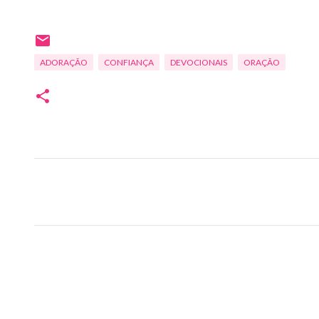
ADORAÇÃO
CONFIANÇA
DEVOCIONAIS
ORAÇÃO
C
o
m
e
n
t
á