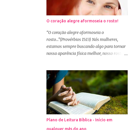
O coração alegre aformoseia o rosto!
“O coração alegre aformoseia o
rosto...”(Provérbios 15:13) Nós mulheres,
estamos sempre buscando algo para tornar
nossa aparência física melhor, nosso rosto
mais bonito. Basta olharmos ao nosso redor
e vemos como é grande a indústria de
cosméticos e produtos de beleza. No Youtube
por exemplo, os canais com mais seguidores
são das blogueiras que dão dicas de beleza,
ensinam a se maquiar e testam produtos.
Não é errado gostar de se cuidar e buscar
conhecimento de como ficar mais bonita e
atraente. Eu também gosto de maquiagem e
Plano de Leitura Bíblica - Início em
dicas de beleza, no entanto, precisamos
qualquer mês do ano