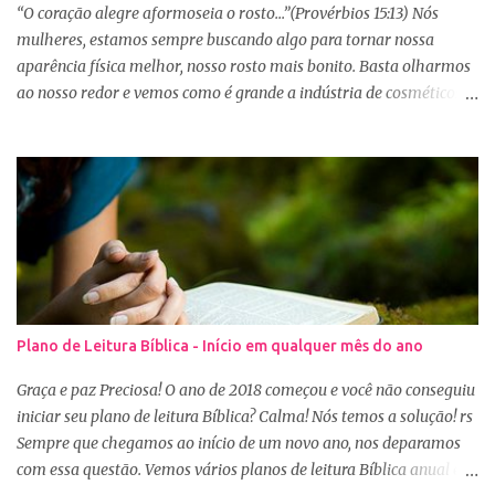
“O coração alegre aformoseia o rosto...”(Provérbios 15:13) Nós
mulheres, estamos sempre buscando algo para tornar nossa
aparência física melhor, nosso rosto mais bonito. Basta olharmos
ao nosso redor e vemos como é grande a indústria de cosméticos e
produtos de beleza. No Youtube por exemplo, os canais com mais
seguidores são das blogueiras que dão dicas de beleza, ensinam a
se maquiar e testam produtos. Não é errado gostar de se cuidar e
buscar conhecimento de como ficar mais bonita e atraente. Eu
também gosto de maquiagem e dicas de beleza, no entanto,
precisamos cuidar primeiramente da nossa beleza interior. A
verdade é que, muitas de nós buscamos de forma desenfreada
ficarmos mais bonitas por fora tentando nos afirmar, e mostrar
que temos algum valor, porque nossos corações estão cheios de
Plano de Leitura Bíblica - Início em qualquer mês do ano
amargura e traumas causados por situações que vivenciamos. O
Sábio rei Salomão nós dá uma dica de beleza no livro de
Graça e paz Preciosa! O ano de 2018 começou e você não conseguiu
Provérbios dizendo que o coração alegre aformoseia o rosto. A
iniciar seu plano de leitura Bíblica? Calma! Nós temos a solução! rs
alegr...
Sempre que chegamos ao início de um novo ano, nos deparamos
com essa questão. Vemos vários planos de leitura Bíblica anual e