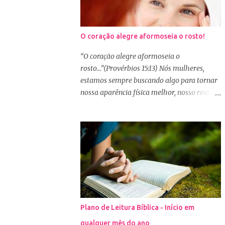
O coração alegre aformoseia o rosto!
“O coração alegre aformoseia o
rosto...”(Provérbios 15:13) Nós mulheres,
estamos sempre buscando algo para tornar
nossa aparência física melhor, nosso rosto
mais bonito. Basta olharmos ao nosso redor
e vemos como é grande a indústria de
cosméticos e produtos de beleza. No Youtube
por exemplo, os canais com mais seguidores
são das blogueiras que dão dicas de beleza,
ensinam a se maquiar e testam produtos.
Não é errado gostar de se cuidar e buscar
conhecimento de como ficar mais bonita e
atraente. Eu também gosto de maquiagem e
Plano de Leitura Bíblica - Início em
dicas de beleza, no entanto, precisamos
qualquer mês do ano