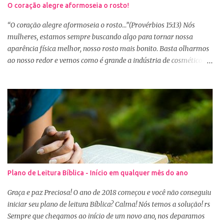
O coração alegre aformoseia o rosto!
“O coração alegre aformoseia o rosto...”(Provérbios 15:13) Nós
mulheres, estamos sempre buscando algo para tornar nossa
aparência física melhor, nosso rosto mais bonito. Basta olharmos
ao nosso redor e vemos como é grande a indústria de cosméticos e
produtos de beleza. No Youtube por exemplo, os canais com mais
seguidores são das blogueiras que dão dicas de beleza, ensinam a
se maquiar e testam produtos. Não é errado gostar de se cuidar e
buscar conhecimento de como ficar mais bonita e atraente. Eu
também gosto de maquiagem e dicas de beleza, no entanto,
precisamos cuidar primeiramente da nossa beleza interior. A
verdade é que, muitas de nós buscamos de forma desenfreada
ficarmos mais bonitas por fora tentando nos afirmar, e mostrar
que temos algum valor, porque nossos corações estão cheios de
Plano de Leitura Bíblica - Início em qualquer mês do ano
amargura e traumas causados por situações que vivenciamos. O
Sábio rei Salomão nós dá uma dica de beleza no livro de
Graça e paz Preciosa! O ano de 2018 começou e você não conseguiu
Provérbios dizendo que o coração alegre aformoseia o rosto. A
iniciar seu plano de leitura Bíblica? Calma! Nós temos a solução! rs
alegr...
Sempre que chegamos ao início de um novo ano, nos deparamos