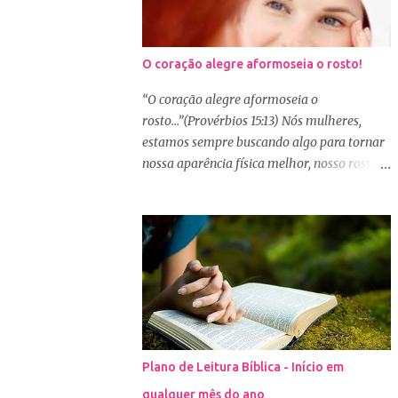
O coração alegre aformoseia o rosto!
“O coração alegre aformoseia o
rosto...”(Provérbios 15:13) Nós mulheres,
estamos sempre buscando algo para tornar
nossa aparência física melhor, nosso rosto
mais bonito. Basta olharmos ao nosso redor
e vemos como é grande a indústria de
cosméticos e produtos de beleza. No Youtube
por exemplo, os canais com mais seguidores
são das blogueiras que dão dicas de beleza,
ensinam a se maquiar e testam produtos.
Não é errado gostar de se cuidar e buscar
conhecimento de como ficar mais bonita e
atraente. Eu também gosto de maquiagem e
Plano de Leitura Bíblica - Início em
dicas de beleza, no entanto, precisamos
qualquer mês do ano