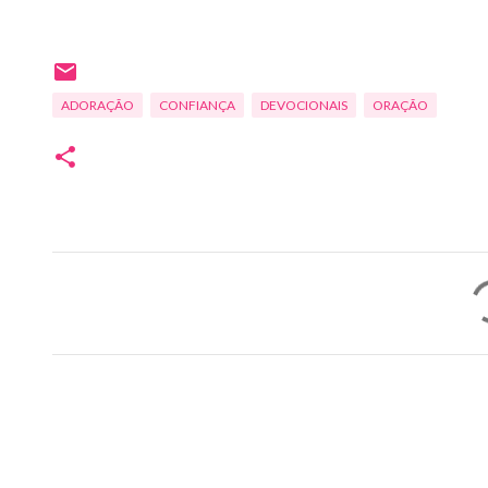
ADORAÇÃO
CONFIANÇA
DEVOCIONAIS
ORAÇÃO
C
o
m
e
n
t
á