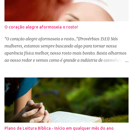
O coração alegre aformoseia o rosto!
“O coração alegre aformoseia o rosto...”(Provérbios 15:13) Nós
mulheres, estamos sempre buscando algo para tornar nossa
aparência física melhor, nosso rosto mais bonito. Basta olharmos
ao nosso redor e vemos como é grande a indústria de cosméticos e
produtos de beleza. No Youtube por exemplo, os canais com mais
seguidores são das blogueiras que dão dicas de beleza, ensinam a
se maquiar e testam produtos. Não é errado gostar de se cuidar e
buscar conhecimento de como ficar mais bonita e atraente. Eu
também gosto de maquiagem e dicas de beleza, no entanto,
precisamos cuidar primeiramente da nossa beleza interior. A
verdade é que, muitas de nós buscamos de forma desenfreada
ficarmos mais bonitas por fora tentando nos afirmar, e mostrar
que temos algum valor, porque nossos corações estão cheios de
Plano de Leitura Bíblica - Início em qualquer mês do ano
amargura e traumas causados por situações que vivenciamos. O