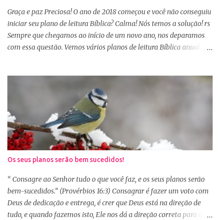
Sábio rei Salomão nós dá uma dica de beleza no livro de
Graça e paz Preciosa! O ano de 2018 começou e você não conseguiu
Provérbios dizendo que o coração alegre aformoseia o rosto. A
iniciar seu plano de leitura Bíblica? Calma! Nós temos a solução! rs
alegr...
Sempre que chegamos ao início de um novo ano, nos deparamos
com essa questão. Vemos vários planos de leitura Bíblica anual e
até decidimos iniciar, mas nos deparamos com algumas
dificuldades: A primeira dificuldade é começar no dia primeiro de
janeiro, principalmente as mulheres que muitas vezes recebem os
familiares em casa e precisam preparar várias coisas, ou então
aquela viagem de férias, e os dias se passaram e você não iniciou
sua leitura. E quando pegamos um plano de leitura Bíblica que
começa no dia primeiro de janeiro e percebemos que já estamos
no dia 20, desanimamos e acabamos deixando para o próximo
ano e assim vai... Outra situação que desanima é iniciar lendo
Os seus planos serão bem sucedidos!
vários capítulos por dia, muitas até conseguem iniciar no dia
primeiro de janeiro, mas como não estão acostumas com a leitura
“ Consagre ao Senhor tudo o que você faz, e os seus planos serão
e também com a dificuldade de entendi...
bem-sucedidos.” (Provérbios 16:3) Consagrar é fazer um voto com
Deus de dedicação e entrega, é crer que Deus está na direção de
tudo, e quando fazemos isto, Ele nos dá a direção correta para que