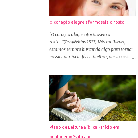
O coração alegre aformoseia o rosto!
“O coração alegre aformoseia o
rosto...”(Provérbios 15:13) Nós mulheres,
estamos sempre buscando algo para tornar
nossa aparência física melhor, nosso rosto
mais bonito. Basta olharmos ao nosso redor
e vemos como é grande a indústria de
cosméticos e produtos de beleza. No Youtube
por exemplo, os canais com mais seguidores
são das blogueiras que dão dicas de beleza,
ensinam a se maquiar e testam produtos.
Não é errado gostar de se cuidar e buscar
conhecimento de como ficar mais bonita e
atraente. Eu também gosto de maquiagem e
Plano de Leitura Bíblica - Início em
dicas de beleza, no entanto, precisamos
qualquer mês do ano