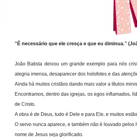
“É necessário que ele cresça e que eu diminua.” (Jo
João Batista deixou um grande exemplo para nós cris
alegria imensa, desaparecer dos holofotes e das atenç
Ainda há muitos cristãos dando mais valor a títulos min
Encontramos, dentro das igrejas, os egos inflamados, l
de Cristo.
A obra é de Deus, tudo é Dele e para Ele, e muitos estã
O servo nunca aparece, e também não é louvado pelos 
nome de Jesus seja glorificado.