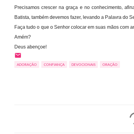
Precisamos crescer na graça e no conhecimento, afin
Batista, também devemos fazer, levando a Palavra do Se
Faça tudo o que o Senhor colocar em suas mãos com amor
Amém?
Deus abençoe!
ADORAÇÃO
CONFIANÇA
DEVOCIONAIS
ORAÇÃO
C
o
m