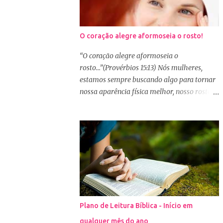
O coração alegre aformoseia o rosto!
“O coração alegre aformoseia o
rosto...”(Provérbios 15:13) Nós mulheres,
estamos sempre buscando algo para tornar
nossa aparência física melhor, nosso rosto
mais bonito. Basta olharmos ao nosso redor
e vemos como é grande a indústria de
cosméticos e produtos de beleza. No Youtube
por exemplo, os canais com mais seguidores
são das blogueiras que dão dicas de beleza,
ensinam a se maquiar e testam produtos.
Não é errado gostar de se cuidar e buscar
conhecimento de como ficar mais bonita e
atraente. Eu também gosto de maquiagem e
Plano de Leitura Bíblica - Início em
dicas de beleza, no entanto, precisamos
qualquer mês do ano