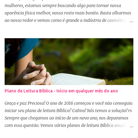
mulheres, estamos sempre buscando algo para tornar nossa
aparência física melhor, nosso rosto mais bonito. Basta olharmos
ao nosso redor e vemos como é grande a indústria de cosméticos e
produtos de beleza. No Youtube por exemplo, os canais com mais
seguidores são das blogueiras que dão dicas de beleza, ensinam a
se maquiar e testam produtos. Não é errado gostar de se cuidar e
buscar conhecimento de como ficar mais bonita e atraente. Eu
também gosto de maquiagem e dicas de beleza, no entanto,
precisamos cuidar primeiramente da nossa beleza interior. A
verdade é que, muitas de nós buscamos de forma desenfreada
ficarmos mais bonitas por fora tentando nos afirmar, e mostrar
que temos algum valor, porque nossos corações estão cheios de
Plano de Leitura Bíblica - Início em qualquer mês do ano
amargura e traumas causados por situações que vivenciamos. O
Sábio rei Salomão nós dá uma dica de beleza no livro de
Graça e paz Preciosa! O ano de 2018 começou e você não conseguiu
Provérbios dizendo que o coração alegre aformoseia o rosto. A
iniciar seu plano de leitura Bíblica? Calma! Nós temos a solução! rs
alegr...
Sempre que chegamos ao início de um novo ano, nos deparamos
com essa questão. Vemos vários planos de leitura Bíblica anual e
até decidimos iniciar, mas nos deparamos com algumas