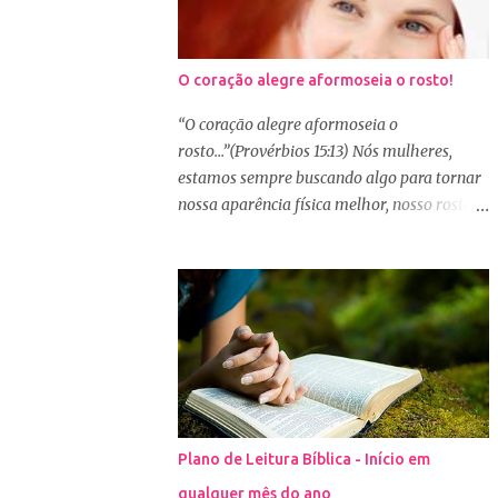
O coração alegre aformoseia o rosto!
“O coração alegre aformoseia o
rosto...”(Provérbios 15:13) Nós mulheres,
estamos sempre buscando algo para tornar
nossa aparência física melhor, nosso rosto
mais bonito. Basta olharmos ao nosso redor
e vemos como é grande a indústria de
cosméticos e produtos de beleza. No Youtube
por exemplo, os canais com mais seguidores
são das blogueiras que dão dicas de beleza,
ensinam a se maquiar e testam produtos.
Não é errado gostar de se cuidar e buscar
conhecimento de como ficar mais bonita e
atraente. Eu também gosto de maquiagem e
Plano de Leitura Bíblica - Início em
dicas de beleza, no entanto, precisamos
qualquer mês do ano