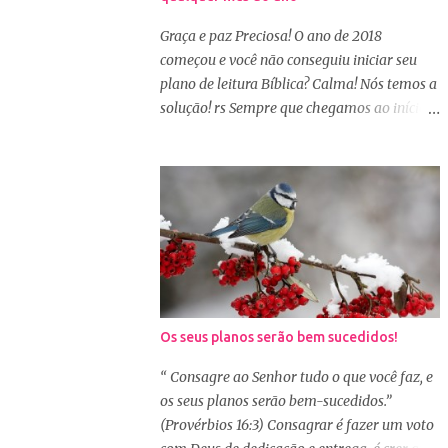
cuidar primeiramente da nossa beleza
interior. A verdade é que, muitas de nós
Graça e paz Preciosa! O ano de 2018
buscamos de forma desenfreada ficarmos
começou e você não conseguiu iniciar seu
mais bonitas por fora tentando nos afirmar,
plano de leitura Bíblica? Calma! Nós temos a
e mostrar que temos algum valor, porque
solução! rs Sempre que chegamos ao início
nossos corações estão cheios de amargura e
de um novo ano, nos deparamos com essa
traumas causados por situações que
questão. Vemos vários planos de leitura
vivenciamos. O Sábio rei Salomão nós dá
Bíblica anual e até decidimos iniciar, mas
uma dica de beleza no livro de Provérbios
nos deparamos com algumas dificuldades: A
dizendo que o coração alegre aformoseia o
primeira dificuldade é começar no dia
rosto. A alegr...
primeiro de janeiro, principalmente as
mulheres que muitas vezes recebem os
familiares em casa e precisam preparar
várias coisas, ou então aquela viagem de
Os seus planos serão bem sucedidos!
férias, e os dias se passaram e você não
iniciou sua leitura. E quando pegamos um
“ Consagre ao Senhor tudo o que você faz, e
plano de leitura Bíblica que começa no dia
os seus planos serão bem-sucedidos.”
primeiro de janeiro e percebemos que já
(Provérbios 16:3) Consagrar é fazer um voto
estamos no dia 20, desanimamos e