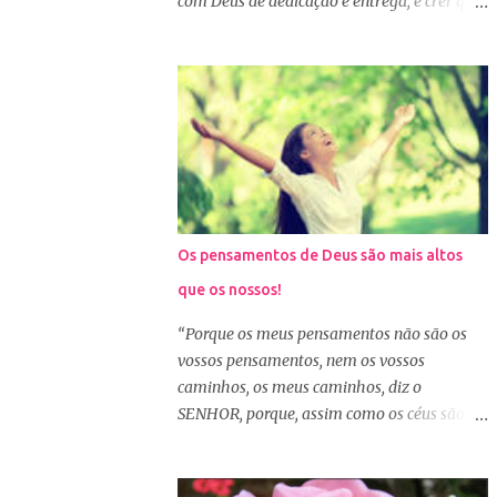
com Deus de dedicação e entrega, é crer que
acabamos deixando para o próximo ano e
Deus está na direção de tudo, e quando
assim vai... Outra situação que desanima é
fazemos isto, Ele nos dá a direção correta
iniciar lendo vários capítulos por dia, muitas
para que tudo corra conforme a Sua vontade
até conseguem iniciar no dia primeiro de
em nossa vida. Precisamos confiar e nos
janeiro, mas como não estão acostumas com
alegrar em Deus. A Palavra nos garante que
a leitura e também com a dificuldade de
se agirmos dessa forma seremos bem-
entendi...
sucedidas. E o que é ser bem-sucedido? Para
o mundo é aquele que alcança o sucesso com
o trabalho de suas próprias mãos,
Os pensamentos de Deus são mais altos
glorificando a si mesmo. Porém para aquele
que os nossos!
que consagra tudo a Deus, o conceito é
outro. Quando consagramos nossa vida e
“Porque os meus pensamentos não são os
nossos planos a Deus, ficamos aguardando a
vossos pensamentos, nem os vossos
Sua resposta que muitas vezes não é bem o
caminhos, os meus caminhos, diz o
que o nosso coração desejava, mas é o desejo
SENHOR, porque, assim como os céus são
do coração de Deus. E sabemos que Deus é
mais altos do que a terra, assim são os meus
perfeito e tem o melhor para nós. Consagrar
caminhos mais altos do que os vossos
tudo a Deus e fazer a Sua vontade, é a
caminhos, e os meus pensamentos, mais