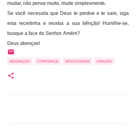
mudar, não pense muito, mude simplesmente.
Se você necessita que Deus te perdoe e te sare, siga
esta receitinha e receba a sua bênção! Humilhe-se,
busque a face do Senhor. Amém?
Deus abençoe!
ADORAÇÃO
CONFIANÇA
DEVOCIONAIS
ORAÇÃO
C
o
m
e