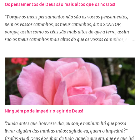
nosso coração desejava, mas é o desejo do coração de Deus. E
Os pensamentos de Deus são mais altos que os nossos!
sabemos que Deus é perfeito e tem o melhor para nós. Consagrar
tudo a Deus e fazer a Sua vontade, é a garantia de que tudo dará
“Porque os meus pensamentos não são os vossos pensamentos,
certo. Logo pela manhã, consagre s...
nem os vossos caminhos, os meus caminhos, diz o SENHOR,
porque, assim como os céus são mais altos do que a terra, assim
são os meus caminhos mais altos do que os vossos caminhos, e os
meus pensamentos, mais altos do que os vossos pensamentos.”
(Isaías 55:8-9) Na nossa caminhada cristã, muitas vezes
poderemos ser surpreendidos ou decepcionados com a maneira de
Deus agir. Deus não age conforme a ótica humana. Às vezes
pedimos algo a Deus sem saber se é a vontade d’Ele para nossa
vida, claro que podemos pedir, mas a vontade de Deus sempre
prevalecerá. Nem sempre, a nossa vontade é a vontade de Deus,
mas a Palavra nos garante que os caminhos e os pensamentos de
Deus são bem maiores que os nossos, se é assim, fiquemos
Ninguém pode impedir o agir de Deus!
tranquilas, pois tudo que vem de Deus é bom. Porém, se Deus
entregar o governo da nossa vida a nós, ou seja, deixar que a nossa
“Ainda antes que houvesse dia, eu sou; e nenhum há que possa
vontade prevaleça, vamos acabar infelizes e frustradas, porque só
livrar alguém das minhas mãos; agindo eu, quem o impedirá?”
Ele sabe o que...
(Isaías 43:13) Deus é Senhor de tudo, Aquele que era, que é e que há