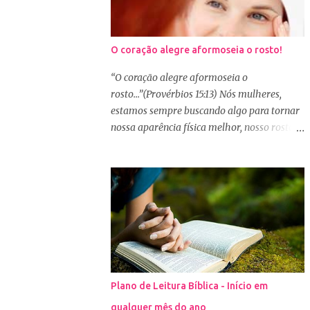
O coração alegre aformoseia o rosto!
“O coração alegre aformoseia o
rosto...”(Provérbios 15:13) Nós mulheres,
estamos sempre buscando algo para tornar
nossa aparência física melhor, nosso rosto
mais bonito. Basta olharmos ao nosso redor
e vemos como é grande a indústria de
cosméticos e produtos de beleza. No Youtube
por exemplo, os canais com mais seguidores
são das blogueiras que dão dicas de beleza,
ensinam a se maquiar e testam produtos.
Não é errado gostar de se cuidar e buscar
conhecimento de como ficar mais bonita e
atraente. Eu também gosto de maquiagem e
Plano de Leitura Bíblica - Início em
dicas de beleza, no entanto, precisamos
qualquer mês do ano