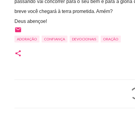
passando vai concorrer para o seu bem e para a glória
breve você chegará à terra prometida. Amém?
Deus abençoe!
ADORAÇÃO
CONFIANÇA
DEVOCIONAIS
ORAÇÃO
C
o
m
e
n
t