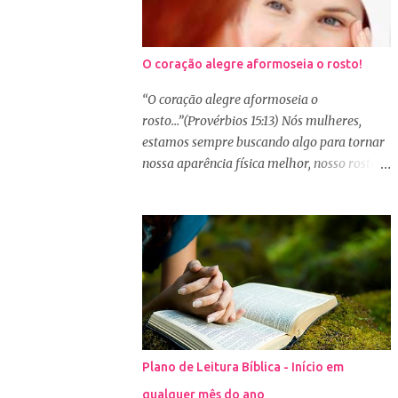
O coração alegre aformoseia o rosto!
“O coração alegre aformoseia o
rosto...”(Provérbios 15:13) Nós mulheres,
estamos sempre buscando algo para tornar
nossa aparência física melhor, nosso rosto
mais bonito. Basta olharmos ao nosso redor
e vemos como é grande a indústria de
cosméticos e produtos de beleza. No Youtube
por exemplo, os canais com mais seguidores
são das blogueiras que dão dicas de beleza,
ensinam a se maquiar e testam produtos.
Não é errado gostar de se cuidar e buscar
conhecimento de como ficar mais bonita e
atraente. Eu também gosto de maquiagem e
Plano de Leitura Bíblica - Início em
dicas de beleza, no entanto, precisamos
qualquer mês do ano