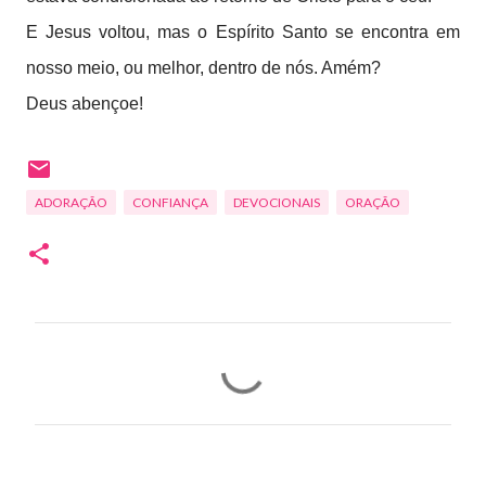
E Jesus voltou, mas o Espírito Santo se encontra em
nosso meio, ou melhor, dentro de nós. Amém?
Deus abençoe!
ADORAÇÃO
CONFIANÇA
DEVOCIONAIS
ORAÇÃO
C
o
m
e
n