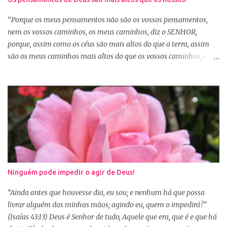
sabemos que Deus é perfeito e tem o melhor para nós. Consagrar
tudo a Deus e fazer a Sua vontade, é a garantia de que tudo dará
“Porque os meus pensamentos não são os vossos pensamentos,
certo. Logo pela manhã, consagre s...
nem os vossos caminhos, os meus caminhos, diz o SENHOR,
porque, assim como os céus são mais altos do que a terra, assim
são os meus caminhos mais altos do que os vossos caminhos, e os
meus pensamentos, mais altos do que os vossos pensamentos.”
(Isaías 55:8-9) Na nossa caminhada cristã, muitas vezes
poderemos ser surpreendidos ou decepcionados com a maneira de
Deus agir. Deus não age conforme a ótica humana. Às vezes
pedimos algo a Deus sem saber se é a vontade d’Ele para nossa
vida, claro que podemos pedir, mas a vontade de Deus sempre
prevalecerá. Nem sempre, a nossa vontade é a vontade de Deus,
mas a Palavra nos garante que os caminhos e os pensamentos de
Deus são bem maiores que os nossos, se é assim, fiquemos
Ninguém pode impedir o agir de Deus!
tranquilas, pois tudo que vem de Deus é bom. Porém, se Deus
entregar o governo da nossa vida a nós, ou seja, deixar que a nossa
“Ainda antes que houvesse dia, eu sou; e nenhum há que possa
vontade prevaleça, vamos acabar infelizes e frustradas, porque só
livrar alguém das minhas mãos; agindo eu, quem o impedirá?”
Ele sabe o que...
(Isaías 43:13) Deus é Senhor de tudo, Aquele que era, que é e que há