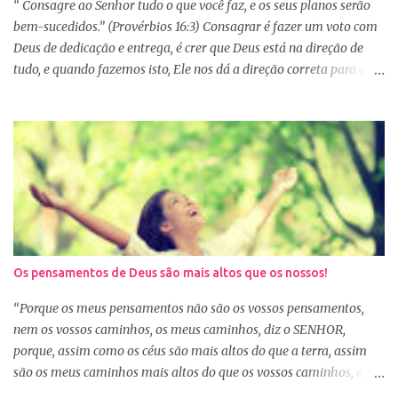
primeiro de janeiro, mas como não estão acostumas com a leitura
“ Consagre ao Senhor tudo o que você faz, e os seus planos serão
e também com a dificuldade de entendi...
bem-sucedidos.” (Provérbios 16:3) Consagrar é fazer um voto com
Deus de dedicação e entrega, é crer que Deus está na direção de
tudo, e quando fazemos isto, Ele nos dá a direção correta para que
tudo corra conforme a Sua vontade em nossa vida. Precisamos
confiar e nos alegrar em Deus. A Palavra nos garante que se
agirmos dessa forma seremos bem-sucedidas. E o que é ser bem-
sucedido? Para o mundo é aquele que alcança o sucesso com o
trabalho de suas próprias mãos, glorificando a si mesmo. Porém
para aquele que consagra tudo a Deus, o conceito é outro. Quando
consagramos nossa vida e nossos planos a Deus, ficamos
aguardando a Sua resposta que muitas vezes não é bem o que o
nosso coração desejava, mas é o desejo do coração de Deus. E
Os pensamentos de Deus são mais altos que os nossos!
sabemos que Deus é perfeito e tem o melhor para nós. Consagrar
tudo a Deus e fazer a Sua vontade, é a garantia de que tudo dará
“Porque os meus pensamentos não são os vossos pensamentos,
certo. Logo pela manhã, consagre s...
nem os vossos caminhos, os meus caminhos, diz o SENHOR,
porque, assim como os céus são mais altos do que a terra, assim
são os meus caminhos mais altos do que os vossos caminhos, e os
meus pensamentos, mais altos do que os vossos pensamentos.”