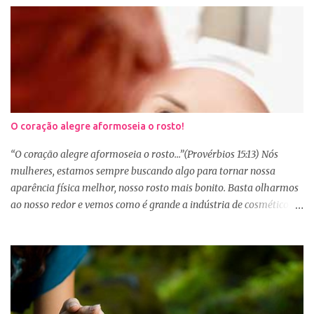
O coração alegre aformoseia o rosto!
“O coração alegre aformoseia o rosto...”(Provérbios 15:13) Nós
mulheres, estamos sempre buscando algo para tornar nossa
aparência física melhor, nosso rosto mais bonito. Basta olharmos
ao nosso redor e vemos como é grande a indústria de cosméticos e
produtos de beleza. No Youtube por exemplo, os canais com mais
seguidores são das blogueiras que dão dicas de beleza, ensinam a
se maquiar e testam produtos. Não é errado gostar de se cuidar e
buscar conhecimento de como ficar mais bonita e atraente. Eu
também gosto de maquiagem e dicas de beleza, no entanto,
precisamos cuidar primeiramente da nossa beleza interior. A