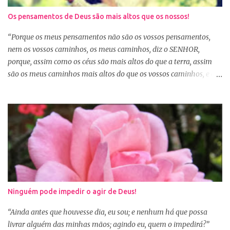
nosso coração desejava, mas é o desejo do coração de Deus. E
Os pensamentos de Deus são mais altos que os nossos!
sabemos que Deus é perfeito e tem o melhor para nós. Consagrar
tudo a Deus e fazer a Sua vontade, é a garantia de que tudo dará
“Porque os meus pensamentos não são os vossos pensamentos,
certo. Logo pela manhã, consagre s...
nem os vossos caminhos, os meus caminhos, diz o SENHOR,
porque, assim como os céus são mais altos do que a terra, assim
são os meus caminhos mais altos do que os vossos caminhos, e os
meus pensamentos, mais altos do que os vossos pensamentos.”
(Isaías 55:8-9) Na nossa caminhada cristã, muitas vezes
poderemos ser surpreendidos ou decepcionados com a maneira de
Deus agir. Deus não age conforme a ótica humana. Às vezes
pedimos algo a Deus sem saber se é a vontade d’Ele para nossa
vida, claro que podemos pedir, mas a vontade de Deus sempre
prevalecerá. Nem sempre, a nossa vontade é a vontade de Deus,
mas a Palavra nos garante que os caminhos e os pensamentos de
Deus são bem maiores que os nossos, se é assim, fiquemos
Ninguém pode impedir o agir de Deus!
tranquilas, pois tudo que vem de Deus é bom. Porém, se Deus
entregar o governo da nossa vida a nós, ou seja, deixar que a nossa
“Ainda antes que houvesse dia, eu sou; e nenhum há que possa
vontade prevaleça, vamos acabar infelizes e frustradas, porque só
livrar alguém das minhas mãos; agindo eu, quem o impedirá?”