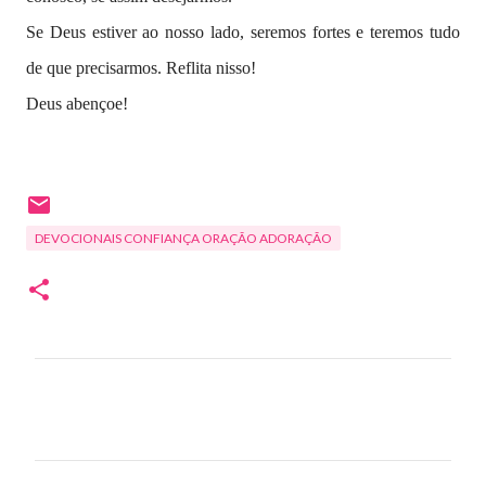
Se Deus estiver ao nosso lado, seremos fortes e teremos tudo
de que precisarmos. Reflita nisso!
Deus abençoe!
DEVOCIONAIS CONFIANÇA ORAÇÃO ADORAÇÃO
C
o
m
e