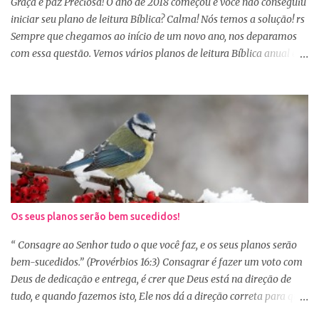
Graça e paz Preciosa! O ano de 2018 começou e você não conseguiu
Provérbios dizendo que o coração alegre aformoseia o rosto. A
iniciar seu plano de leitura Bíblica? Calma! Nós temos a solução! rs
alegr...
Sempre que chegamos ao início de um novo ano, nos deparamos
com essa questão. Vemos vários planos de leitura Bíblica anual e
até decidimos iniciar, mas nos deparamos com algumas
dificuldades: A primeira dificuldade é começar no dia primeiro de
janeiro, principalmente as mulheres que muitas vezes recebem os
familiares em casa e precisam preparar várias coisas, ou então
aquela viagem de férias, e os dias se passaram e você não iniciou
sua leitura. E quando pegamos um plano de leitura Bíblica que
começa no dia primeiro de janeiro e percebemos que já estamos
no dia 20, desanimamos e acabamos deixando para o próximo
ano e assim vai... Outra situação que desanima é iniciar lendo
Os seus planos serão bem sucedidos!
vários capítulos por dia, muitas até conseguem iniciar no dia
primeiro de janeiro, mas como não estão acostumas com a leitura
“ Consagre ao Senhor tudo o que você faz, e os seus planos serão
e também com a dificuldade de entendi...
bem-sucedidos.” (Provérbios 16:3) Consagrar é fazer um voto com
Deus de dedicação e entrega, é crer que Deus está na direção de
tudo, e quando fazemos isto, Ele nos dá a direção correta para que
tudo corra conforme a Sua vontade em nossa vida. Precisamos