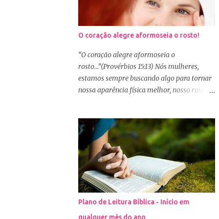
O coração alegre aformoseia o rosto!
“O coração alegre aformoseia o
rosto...”(Provérbios 15:13) Nós mulheres,
estamos sempre buscando algo para tornar
nossa aparência física melhor, nosso rosto
mais bonito. Basta olharmos ao nosso redor
e vemos como é grande a indústria de
cosméticos e produtos de beleza. No Youtube
por exemplo, os canais com mais seguidores
são das blogueiras que dão dicas de beleza,
ensinam a se maquiar e testam produtos.
Não é errado gostar de se cuidar e buscar
conhecimento de como ficar mais bonita e
atraente. Eu também gosto de maquiagem e
Plano de Leitura Bíblica - Início em
dicas de beleza, no entanto, precisamos
qualquer mês do ano