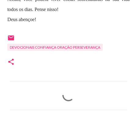
todos os dias. Pense nisso!
Deus abençoe!
DEVOCIONAIS CONFIANÇA ORAÇÃO PERSEVERANÇA
C
o
m
e
n
t