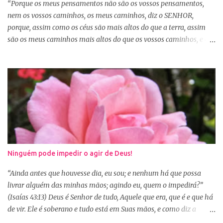
tudo a Deus e fazer a Sua vontade, é a garantia de que tudo dará
“Porque os meus pensamentos não são os vossos pensamentos,
certo. Logo pela manhã, consagre s...
nem os vossos caminhos, os meus caminhos, diz o SENHOR,
porque, assim como os céus são mais altos do que a terra, assim
são os meus caminhos mais altos do que os vossos caminhos, e os
meus pensamentos, mais altos do que os vossos pensamentos.”
(Isaías 55:8-9) Na nossa caminhada cristã, muitas vezes
poderemos ser surpreendidos ou decepcionados com a maneira de
Deus agir. Deus não age conforme a ótica humana. Às vezes
pedimos algo a Deus sem saber se é a vontade d’Ele para nossa
vida, claro que podemos pedir, mas a vontade de Deus sempre
prevalecerá. Nem sempre, a nossa vontade é a vontade de Deus,
mas a Palavra nos garante que os caminhos e os pensamentos de
Deus são bem maiores que os nossos, se é assim, fiquemos
Ninguém pode impedir o agir de Deus!
tranquilas, pois tudo que vem de Deus é bom. Porém, se Deus
entregar o governo da nossa vida a nós, ou seja, deixar que a nossa
“Ainda antes que houvesse dia, eu sou; e nenhum há que possa
vontade prevaleça, vamos acabar infelizes e frustradas, porque só
livrar alguém das minhas mãos; agindo eu, quem o impedirá?”
Ele sabe o que...
(Isaías 43:13) Deus é Senhor de tudo, Aquele que era, que é e que há
de vir. Ele é soberano e tudo está em Suas mãos, e como diz a
Palavra, não há ninguém que impeça o Seu agir na minha e na sua