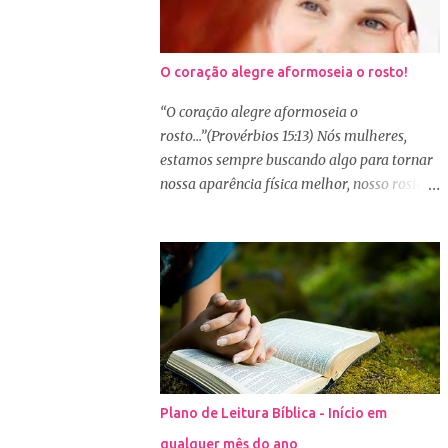
O coração alegre aformoseia o rosto!
“O coração alegre aformoseia o
rosto...”(Provérbios 15:13) Nós mulheres,
estamos sempre buscando algo para tornar
nossa aparência física melhor, nosso rosto
mais bonito. Basta olharmos ao nosso redor
e vemos como é grande a indústria de
cosméticos e produtos de beleza. No Youtube
por exemplo, os canais com mais seguidores
são das blogueiras que dão dicas de beleza,
ensinam a se maquiar e testam produtos.
Não é errado gostar de se cuidar e buscar
conhecimento de como ficar mais bonita e
atraente. Eu também gosto de maquiagem e
Plano de Leitura Bíblica - Início em
dicas de beleza, no entanto, precisamos
qualquer mês do ano