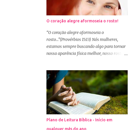
O coração alegre aformoseia o rosto!
“O coração alegre aformoseia o
rosto...”(Provérbios 15:13) Nós mulheres,
estamos sempre buscando algo para tornar
nossa aparência física melhor, nosso rosto
mais bonito. Basta olharmos ao nosso redor
e vemos como é grande a indústria de
cosméticos e produtos de beleza. No Youtube
por exemplo, os canais com mais seguidores
são das blogueiras que dão dicas de beleza,
ensinam a se maquiar e testam produtos.
Não é errado gostar de se cuidar e buscar
conhecimento de como ficar mais bonita e
atraente. Eu também gosto de maquiagem e
Plano de Leitura Bíblica - Início em
dicas de beleza, no entanto, precisamos
qualquer mês do ano