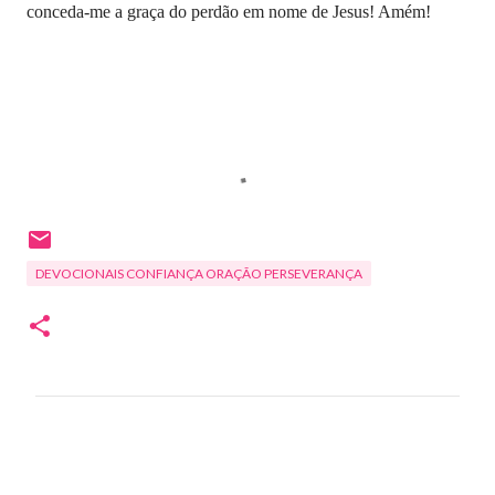
conceda-me a graça do perdão em nome de Jesus! Amém!
DEVOCIONAIS CONFIANÇA ORAÇÃO PERSEVERANÇA
C
o
m