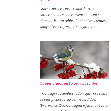
cuidar primeiramente da nossa beleza
interior. A verdade é que, muitas de nós
Graça e paz Preciosa! O ano de 2018
buscamos de forma desenfreada ficarmos
começou e você não conseguiu iniciar seu
mais bonitas por fora tentando nos afirmar,
plano de leitura Bíblica? Calma! Nós temos a
e mostrar que temos algum valor, porque
solução! rs Sempre que chegamos ao início
nossos corações estão cheios de amargura e
de um novo ano, nos deparamos com essa
traumas causados por situações que
questão. Vemos vários planos de leitura
vivenciamos. O Sábio rei Salomão nós dá
Bíblica anual e até decidimos iniciar, mas
uma dica de beleza no livro de Provérbios
nos deparamos com algumas dificuldades: A
dizendo que o coração alegre aformoseia o
primeira dificuldade é começar no dia
rosto. A alegr...
primeiro de janeiro, principalmente as
mulheres que muitas vezes recebem os
familiares em casa e precisam preparar
várias coisas, ou então aquela viagem de
Os seus planos serão bem sucedidos!
férias, e os dias se passaram e você não
iniciou sua leitura. E quando pegamos um
“ Consagre ao Senhor tudo o que você faz, e
plano de leitura Bíblica que começa no dia
os seus planos serão bem-sucedidos.”
primeiro de janeiro e percebemos que já
(Provérbios 16:3) Consagrar é fazer um voto
estamos no dia 20, desanimamos e