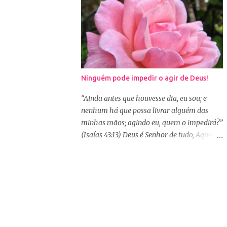
garantia de que tudo dará certo. Logo pela
altos do que os vossos pensamentos.” (Isaías
manhã, consagre s...
55:8-9) Na nossa caminhada cristã, muitas
vezes poderemos ser surpreendidos ou
decepcionados com a maneira de Deus agir.
Deus não age conforme a ótica humana. Às
vezes pedimos algo a Deus sem saber se é a
Ninguém pode impedir o agir de Deus!
vontade d’Ele para nossa vida, claro que
podemos pedir, mas a vontade de Deus
“Ainda antes que houvesse dia, eu sou; e
sempre prevalecerá. Nem sempre, a nossa
nenhum há que possa livrar alguém das
vontade é a vontade de Deus, mas a Palavra
minhas mãos; agindo eu, quem o impedirá?”
nos garante que os caminhos e os
(Isaías 43:13) Deus é Senhor de tudo, Aquele
pensamentos de Deus são bem maiores que
que era, que é e que há de vir. Ele é soberano
os nossos, se é assim, fiquemos tranquilas,
e tudo está em Suas mãos, e como diz a
pois tudo que vem de Deus é bom. Porém, se
Palavra, não há ninguém que impeça o Seu
Deus entregar o governo da nossa vida a
agir na minha e na sua vida. Isaías deixou
nós, ou seja, deixar que a nossa vontade
escrito algo que muitas vezes nos
prevaleça, vamos acabar infelizes e
esquecemos quando as lutas nos alcançam.
frustradas, porque só Ele sabe o que...
Quem conhece e vive a Palavra jamais se