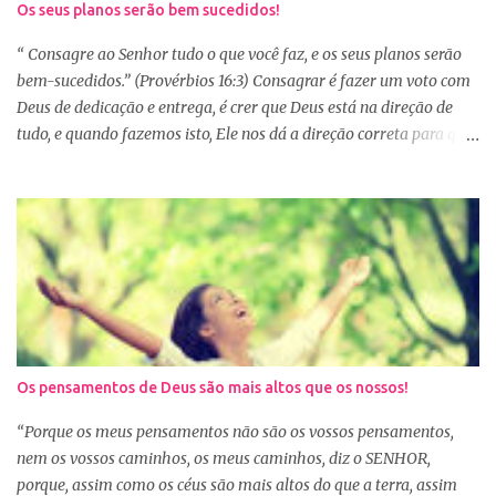
Os seus planos serão bem sucedidos!
vários capítulos por dia, muitas até conseguem iniciar no dia
primeiro de janeiro, mas como não estão acostumas com a leitura
“ Consagre ao Senhor tudo o que você faz, e os seus planos serão
e também com a dificuldade de entendi...
bem-sucedidos.” (Provérbios 16:3) Consagrar é fazer um voto com
Deus de dedicação e entrega, é crer que Deus está na direção de
tudo, e quando fazemos isto, Ele nos dá a direção correta para que
tudo corra conforme a Sua vontade em nossa vida. Precisamos
confiar e nos alegrar em Deus. A Palavra nos garante que se
agirmos dessa forma seremos bem-sucedidas. E o que é ser bem-
sucedido? Para o mundo é aquele que alcança o sucesso com o
trabalho de suas próprias mãos, glorificando a si mesmo. Porém
para aquele que consagra tudo a Deus, o conceito é outro. Quando
consagramos nossa vida e nossos planos a Deus, ficamos
aguardando a Sua resposta que muitas vezes não é bem o que o
nosso coração desejava, mas é o desejo do coração de Deus. E
Os pensamentos de Deus são mais altos que os nossos!
sabemos que Deus é perfeito e tem o melhor para nós. Consagrar
tudo a Deus e fazer a Sua vontade, é a garantia de que tudo dará
“Porque os meus pensamentos não são os vossos pensamentos,
certo. Logo pela manhã, consagre s...
nem os vossos caminhos, os meus caminhos, diz o SENHOR,
porque, assim como os céus são mais altos do que a terra, assim