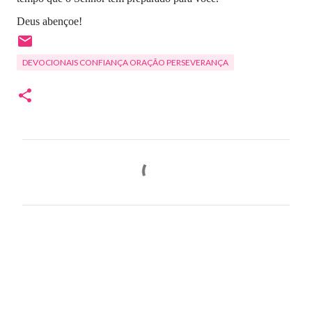
Deus abençoe!
DEVOCIONAIS CONFIANÇA ORAÇÃO PERSEVERANÇA
C
o
m
e
n
t
á
r