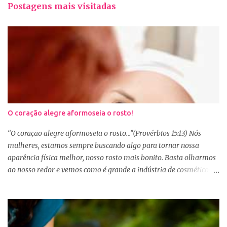
Postagens mais visitadas
O coração alegre aformoseia o rosto!
“O coração alegre aformoseia o rosto...”(Provérbios 15:13) Nós
mulheres, estamos sempre buscando algo para tornar nossa
aparência física melhor, nosso rosto mais bonito. Basta olharmos
ao nosso redor e vemos como é grande a indústria de cosméticos e
produtos de beleza. No Youtube por exemplo, os canais com mais
seguidores são das blogueiras que dão dicas de beleza, ensinam a
se maquiar e testam produtos. Não é errado gostar de se cuidar e
buscar conhecimento de como ficar mais bonita e atraente. Eu