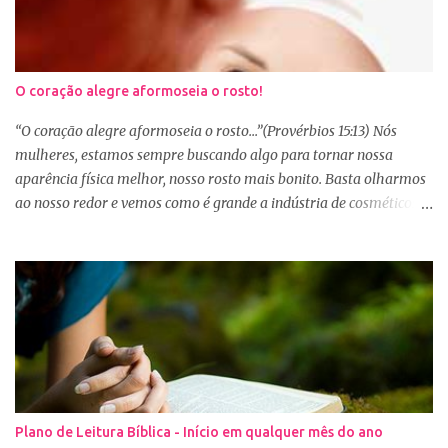
O coração alegre aformoseia o rosto!
“O coração alegre aformoseia o rosto...”(Provérbios 15:13) Nós
mulheres, estamos sempre buscando algo para tornar nossa
aparência física melhor, nosso rosto mais bonito. Basta olharmos
ao nosso redor e vemos como é grande a indústria de cosméticos e
produtos de beleza. No Youtube por exemplo, os canais com mais
seguidores são das blogueiras que dão dicas de beleza, ensinam a
se maquiar e testam produtos. Não é errado gostar de se cuidar e
buscar conhecimento de como ficar mais bonita e atraente. Eu
também gosto de maquiagem e dicas de beleza, no entanto,
precisamos cuidar primeiramente da nossa beleza interior. A
verdade é que, muitas de nós buscamos de forma desenfreada
ficarmos mais bonitas por fora tentando nos afirmar, e mostrar
que temos algum valor, porque nossos corações estão cheios de
Plano de Leitura Bíblica - Início em qualquer mês do ano
amargura e traumas causados por situações que vivenciamos. O