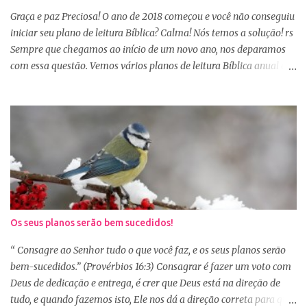
Sábio rei Salomão nós dá uma dica de beleza no livro de
Graça e paz Preciosa! O ano de 2018 começou e você não conseguiu
Provérbios dizendo que o coração alegre aformoseia o rosto. A
iniciar seu plano de leitura Bíblica? Calma! Nós temos a solução! rs
alegr...
Sempre que chegamos ao início de um novo ano, nos deparamos
com essa questão. Vemos vários planos de leitura Bíblica anual e
até decidimos iniciar, mas nos deparamos com algumas
dificuldades: A primeira dificuldade é começar no dia primeiro de
janeiro, principalmente as mulheres que muitas vezes recebem os
familiares em casa e precisam preparar várias coisas, ou então
aquela viagem de férias, e os dias se passaram e você não iniciou
sua leitura. E quando pegamos um plano de leitura Bíblica que
começa no dia primeiro de janeiro e percebemos que já estamos
no dia 20, desanimamos e acabamos deixando para o próximo
ano e assim vai... Outra situação que desanima é iniciar lendo
Os seus planos serão bem sucedidos!
vários capítulos por dia, muitas até conseguem iniciar no dia
primeiro de janeiro, mas como não estão acostumas com a leitura
“ Consagre ao Senhor tudo o que você faz, e os seus planos serão
e também com a dificuldade de entendi...
bem-sucedidos.” (Provérbios 16:3) Consagrar é fazer um voto com
Deus de dedicação e entrega, é crer que Deus está na direção de
tudo, e quando fazemos isto, Ele nos dá a direção correta para que