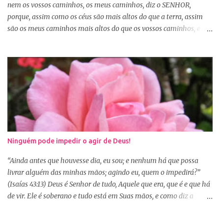
certo. Logo pela manhã, consagre s...
nem os vossos caminhos, os meus caminhos, diz o SENHOR,
porque, assim como os céus são mais altos do que a terra, assim
são os meus caminhos mais altos do que os vossos caminhos, e os
meus pensamentos, mais altos do que os vossos pensamentos.”
(Isaías 55:8-9) Na nossa caminhada cristã, muitas vezes
poderemos ser surpreendidos ou decepcionados com a maneira de
Deus agir. Deus não age conforme a ótica humana. Às vezes
pedimos algo a Deus sem saber se é a vontade d’Ele para nossa
vida, claro que podemos pedir, mas a vontade de Deus sempre
prevalecerá. Nem sempre, a nossa vontade é a vontade de Deus,
mas a Palavra nos garante que os caminhos e os pensamentos de
Deus são bem maiores que os nossos, se é assim, fiquemos
Ninguém pode impedir o agir de Deus!
tranquilas, pois tudo que vem de Deus é bom. Porém, se Deus
entregar o governo da nossa vida a nós, ou seja, deixar que a nossa
“Ainda antes que houvesse dia, eu sou; e nenhum há que possa
vontade prevaleça, vamos acabar infelizes e frustradas, porque só
livrar alguém das minhas mãos; agindo eu, quem o impedirá?”
Ele sabe o que...
(Isaías 43:13) Deus é Senhor de tudo, Aquele que era, que é e que há
de vir. Ele é soberano e tudo está em Suas mãos, e como diz a
Palavra, não há ninguém que impeça o Seu agir na minha e na sua
vida. Isaías deixou escrito algo que muitas vezes nos esquecemos