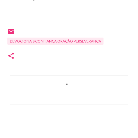
DEVOCIONAIS CONFIANÇA ORAÇÃO PERSEVERANÇA
C
o
m
e
n
t
á