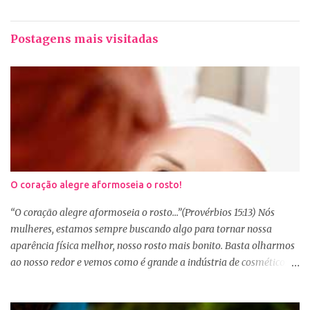
Postagens mais visitadas
O coração alegre aformoseia o rosto!
“O coração alegre aformoseia o rosto...”(Provérbios 15:13) Nós
mulheres, estamos sempre buscando algo para tornar nossa
aparência física melhor, nosso rosto mais bonito. Basta olharmos
ao nosso redor e vemos como é grande a indústria de cosméticos e
produtos de beleza. No Youtube por exemplo, os canais com mais
seguidores são das blogueiras que dão dicas de beleza, ensinam a