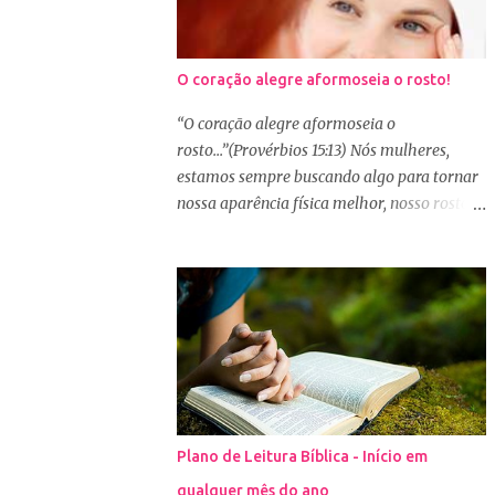
O coração alegre aformoseia o rosto!
“O coração alegre aformoseia o
rosto...”(Provérbios 15:13) Nós mulheres,
estamos sempre buscando algo para tornar
nossa aparência física melhor, nosso rosto
mais bonito. Basta olharmos ao nosso redor
e vemos como é grande a indústria de
cosméticos e produtos de beleza. No Youtube
por exemplo, os canais com mais seguidores
são das blogueiras que dão dicas de beleza,
ensinam a se maquiar e testam produtos.
Não é errado gostar de se cuidar e buscar
conhecimento de como ficar mais bonita e
atraente. Eu também gosto de maquiagem e
Plano de Leitura Bíblica - Início em
dicas de beleza, no entanto, precisamos
qualquer mês do ano