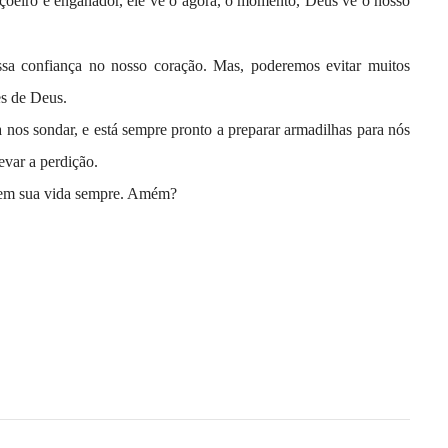
içoeiro e enganador, ele vê o agora, o momento, Deus vê o nosso
a confiança no nosso coração. Mas, poderemos evitar muitos
ões de Deus.
 nos sondar, e está sempre pronto a preparar armadilhas para nós
evar a perdição.
a em sua vida sempre. Amém?