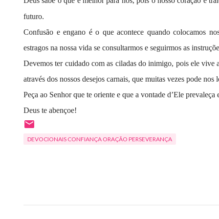
Deus sabe o que é melhor para nós, pois o nosso coração é tra
futuro.
Confusão e engano é o que acontece quando colocamos noss
estragos na nossa vida se consultarmos e seguirmos as instruç
Devemos ter cuidado com as ciladas do inimigo, pois ele vive a
através dos nossos desejos carnais, que muitas vezes pode nos l
Peça ao Senhor que te oriente e que a vontade d’Ele prevaleç
Deus te abençoe!
DEVOCIONAIS CONFIANÇA ORAÇÃO PERSEVERANÇA