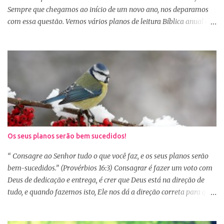
alegr...
Sempre que chegamos ao início de um novo ano, nos deparamos
com essa questão. Vemos vários planos de leitura Bíblica anual e
até decidimos iniciar, mas nos deparamos com algumas
dificuldades: A primeira dificuldade é começar no dia primeiro de
janeiro, principalmente as mulheres que muitas vezes recebem os
familiares em casa e precisam preparar várias coisas, ou então
aquela viagem de férias, e os dias se passaram e você não iniciou
sua leitura. E quando pegamos um plano de leitura Bíblica que
começa no dia primeiro de janeiro e percebemos que já estamos
no dia 20, desanimamos e acabamos deixando para o próximo
ano e assim vai... Outra situação que desanima é iniciar lendo
Os seus planos serão bem sucedidos!
vários capítulos por dia, muitas até conseguem iniciar no dia
primeiro de janeiro, mas como não estão acostumas com a leitura
“ Consagre ao Senhor tudo o que você faz, e os seus planos serão
e também com a dificuldade de entendi...
bem-sucedidos.” (Provérbios 16:3) Consagrar é fazer um voto com
Deus de dedicação e entrega, é crer que Deus está na direção de
tudo, e quando fazemos isto, Ele nos dá a direção correta para que
tudo corra conforme a Sua vontade em nossa vida. Precisamos
confiar e nos alegrar em Deus. A Palavra nos garante que se