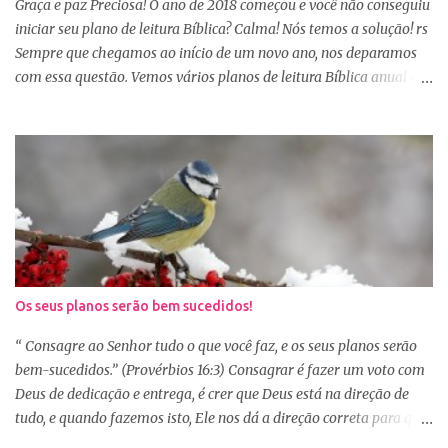
Sábio rei Salomão nós dá uma dica de beleza no livro de
Graça e paz Preciosa! O ano de 2018 começou e você não conseguiu
Provérbios dizendo que o coração alegre aformoseia o rosto. A
iniciar seu plano de leitura Bíblica? Calma! Nós temos a solução! rs
alegr...
Sempre que chegamos ao início de um novo ano, nos deparamos
com essa questão. Vemos vários planos de leitura Bíblica anual e
até decidimos iniciar, mas nos deparamos com algumas
dificuldades: A primeira dificuldade é começar no dia primeiro de
janeiro, principalmente as mulheres que muitas vezes recebem os
familiares em casa e precisam preparar várias coisas, ou então
aquela viagem de férias, e os dias se passaram e você não iniciou
sua leitura. E quando pegamos um plano de leitura Bíblica que
começa no dia primeiro de janeiro e percebemos que já estamos
no dia 20, desanimamos e acabamos deixando para o próximo
ano e assim vai... Outra situação que desanima é iniciar lendo
Os seus planos serão bem sucedidos!
vários capítulos por dia, muitas até conseguem iniciar no dia
primeiro de janeiro, mas como não estão acostumas com a leitura
“ Consagre ao Senhor tudo o que você faz, e os seus planos serão
e também com a dificuldade de entendi...
bem-sucedidos.” (Provérbios 16:3) Consagrar é fazer um voto com
Deus de dedicação e entrega, é crer que Deus está na direção de
tudo, e quando fazemos isto, Ele nos dá a direção correta para que
tudo corra conforme a Sua vontade em nossa vida. Precisamos