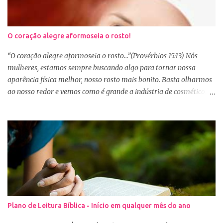
O coração alegre aformoseia o rosto!
“O coração alegre aformoseia o rosto...”(Provérbios 15:13) Nós
mulheres, estamos sempre buscando algo para tornar nossa
aparência física melhor, nosso rosto mais bonito. Basta olharmos
ao nosso redor e vemos como é grande a indústria de cosméticos e
produtos de beleza. No Youtube por exemplo, os canais com mais
seguidores são das blogueiras que dão dicas de beleza, ensinam a
se maquiar e testam produtos. Não é errado gostar de se cuidar e
buscar conhecimento de como ficar mais bonita e atraente. Eu
também gosto de maquiagem e dicas de beleza, no entanto,
precisamos cuidar primeiramente da nossa beleza interior. A
verdade é que, muitas de nós buscamos de forma desenfreada
ficarmos mais bonitas por fora tentando nos afirmar, e mostrar
que temos algum valor, porque nossos corações estão cheios de
Plano de Leitura Bíblica - Início em qualquer mês do ano
amargura e traumas causados por situações que vivenciamos. O