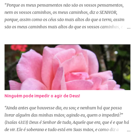
tudo a Deus e fazer a Sua vontade, é a garantia de que tudo dará
“Porque os meus pensamentos não são os vossos pensamentos,
certo. Logo pela manhã, consagre s...
nem os vossos caminhos, os meus caminhos, diz o SENHOR,
porque, assim como os céus são mais altos do que a terra, assim
são os meus caminhos mais altos do que os vossos caminhos, e os
meus pensamentos, mais altos do que os vossos pensamentos.”
(Isaías 55:8-9) Na nossa caminhada cristã, muitas vezes
poderemos ser surpreendidos ou decepcionados com a maneira de
Deus agir. Deus não age conforme a ótica humana. Às vezes
pedimos algo a Deus sem saber se é a vontade d’Ele para nossa
vida, claro que podemos pedir, mas a vontade de Deus sempre
prevalecerá. Nem sempre, a nossa vontade é a vontade de Deus,
mas a Palavra nos garante que os caminhos e os pensamentos de
Deus são bem maiores que os nossos, se é assim, fiquemos
Ninguém pode impedir o agir de Deus!
tranquilas, pois tudo que vem de Deus é bom. Porém, se Deus
entregar o governo da nossa vida a nós, ou seja, deixar que a nossa
“Ainda antes que houvesse dia, eu sou; e nenhum há que possa
vontade prevaleça, vamos acabar infelizes e frustradas, porque só
livrar alguém das minhas mãos; agindo eu, quem o impedirá?”
Ele sabe o que...
(Isaías 43:13) Deus é Senhor de tudo, Aquele que era, que é e que há
de vir. Ele é soberano e tudo está em Suas mãos, e como diz a