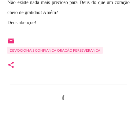
Não existe nada mais precioso para Deus do que um coração
cheio de gratidão! Amém?
Deus abençoe!
DEVOCIONAIS CONFIANÇA ORAÇÃO PERSEVERANÇA
C
o
m
e
n
t