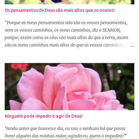
nosso coração desejava, mas é o desejo do coração de Deus. E
Os pensamentos de Deus são mais altos que os nossos!
sabemos que Deus é perfeito e tem o melhor para nós. Consagrar
tudo a Deus e fazer a Sua vontade, é a garantia de que tudo dará
“Porque os meus pensamentos não são os vossos pensamentos,
certo. Logo pela manhã, consagre s...
nem os vossos caminhos, os meus caminhos, diz o SENHOR,
porque, assim como os céus são mais altos do que a terra, assim
são os meus caminhos mais altos do que os vossos caminhos, e os
meus pensamentos, mais altos do que os vossos pensamentos.”
(Isaías 55:8-9) Na nossa caminhada cristã, muitas vezes
poderemos ser surpreendidos ou decepcionados com a maneira de
Deus agir. Deus não age conforme a ótica humana. Às vezes
pedimos algo a Deus sem saber se é a vontade d’Ele para nossa
vida, claro que podemos pedir, mas a vontade de Deus sempre
prevalecerá. Nem sempre, a nossa vontade é a vontade de Deus,
mas a Palavra nos garante que os caminhos e os pensamentos de
Deus são bem maiores que os nossos, se é assim, fiquemos
Ninguém pode impedir o agir de Deus!
tranquilas, pois tudo que vem de Deus é bom. Porém, se Deus
entregar o governo da nossa vida a nós, ou seja, deixar que a nossa
“Ainda antes que houvesse dia, eu sou; e nenhum há que possa
vontade prevaleça, vamos acabar infelizes e frustradas, porque só
livrar alguém das minhas mãos; agindo eu, quem o impedirá?”