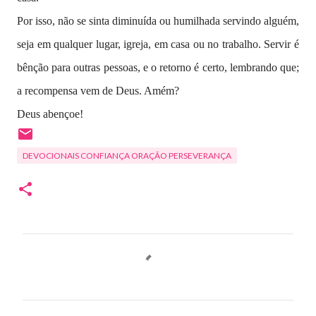
Por isso, não se sinta diminuída ou humilhada servindo alguém,
seja em qualquer lugar, igreja, em casa ou no trabalho. Servir é
bênção para outras pessoas, e o retorno é certo, lembrando que;
a recompensa vem de Deus. Amém?
Deus abençoe!
DEVOCIONAIS CONFIANÇA ORAÇÃO PERSEVERANÇA
C
o
m
e