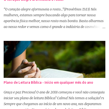
“O coração alegre aformoseia o rosto...”(Provérbios 15:13) Nós
mulheres, estamos sempre buscando algo para tornar nossa
aparência física melhor, nosso rosto mais bonito. Basta olharmos
ao nosso redor e vemos como é grande a indústria de cosméticos e
produtos de beleza. No Youtube por exemplo, os canais com mais
seguidores são das blogueiras que dão dicas de beleza, ensinam a
se maquiar e testam produtos. Não é errado gostar de se cuidar e
buscar conhecimento de como ficar mais bonita e atraente. Eu
também gosto de maquiagem e dicas de beleza, no entanto,
precisamos cuidar primeiramente da nossa beleza interior. A
verdade é que, muitas de nós buscamos de forma desenfreada
ficarmos mais bonitas por fora tentando nos afirmar, e mostrar
que temos algum valor, porque nossos corações estão cheios de
Plano de Leitura Bíblica - Início em qualquer mês do ano
amargura e traumas causados por situações que vivenciamos. O
Sábio rei Salomão nós dá uma dica de beleza no livro de
Graça e paz Preciosa! O ano de 2018 começou e você não conseguiu
Provérbios dizendo que o coração alegre aformoseia o rosto. A
iniciar seu plano de leitura Bíblica? Calma! Nós temos a solução! rs
alegr...
Sempre que chegamos ao início de um novo ano, nos deparamos