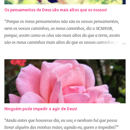
nosso coração desejava, mas é o desejo do coração de Deus. E
Os pensamentos de Deus são mais altos que os nossos!
sabemos que Deus é perfeito e tem o melhor para nós. Consagrar
tudo a Deus e fazer a Sua vontade, é a garantia de que tudo dará
“Porque os meus pensamentos não são os vossos pensamentos,
certo. Logo pela manhã, consagre s...
nem os vossos caminhos, os meus caminhos, diz o SENHOR,
porque, assim como os céus são mais altos do que a terra, assim
são os meus caminhos mais altos do que os vossos caminhos, e os
meus pensamentos, mais altos do que os vossos pensamentos.”
(Isaías 55:8-9) Na nossa caminhada cristã, muitas vezes
poderemos ser surpreendidos ou decepcionados com a maneira de
Deus agir. Deus não age conforme a ótica humana. Às vezes
pedimos algo a Deus sem saber se é a vontade d’Ele para nossa
vida, claro que podemos pedir, mas a vontade de Deus sempre
prevalecerá. Nem sempre, a nossa vontade é a vontade de Deus,
mas a Palavra nos garante que os caminhos e os pensamentos de
Deus são bem maiores que os nossos, se é assim, fiquemos
Ninguém pode impedir o agir de Deus!
tranquilas, pois tudo que vem de Deus é bom. Porém, se Deus
entregar o governo da nossa vida a nós, ou seja, deixar que a nossa
“Ainda antes que houvesse dia, eu sou; e nenhum há que possa
vontade prevaleça, vamos acabar infelizes e frustradas, porque só
livrar alguém das minhas mãos; agindo eu, quem o impedirá?”