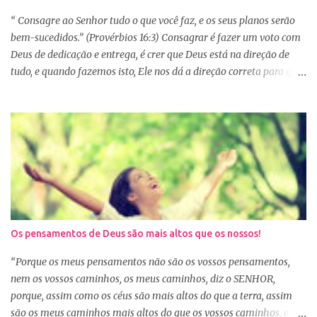
vários capítulos por dia, muitas até conseguem iniciar no dia
primeiro de janeiro, mas como não estão acostumas com a leitura
“ Consagre ao Senhor tudo o que você faz, e os seus planos serão
e também com a dificuldade de entendi...
bem-sucedidos.” (Provérbios 16:3) Consagrar é fazer um voto com
Deus de dedicação e entrega, é crer que Deus está na direção de
tudo, e quando fazemos isto, Ele nos dá a direção correta para que
tudo corra conforme a Sua vontade em nossa vida. Precisamos
confiar e nos alegrar em Deus. A Palavra nos garante que se
agirmos dessa forma seremos bem-sucedidas. E o que é ser bem-
sucedido? Para o mundo é aquele que alcança o sucesso com o
trabalho de suas próprias mãos, glorificando a si mesmo. Porém
para aquele que consagra tudo a Deus, o conceito é outro. Quando
consagramos nossa vida e nossos planos a Deus, ficamos
aguardando a Sua resposta que muitas vezes não é bem o que o
nosso coração desejava, mas é o desejo do coração de Deus. E
Os pensamentos de Deus são mais altos que os nossos!
sabemos que Deus é perfeito e tem o melhor para nós. Consagrar
tudo a Deus e fazer a Sua vontade, é a garantia de que tudo dará
“Porque os meus pensamentos não são os vossos pensamentos,
certo. Logo pela manhã, consagre s...
nem os vossos caminhos, os meus caminhos, diz o SENHOR,
porque, assim como os céus são mais altos do que a terra, assim
são os meus caminhos mais altos do que os vossos caminhos, e os