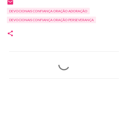
DEVOCIONAIS CONFIANÇA ORAÇÃO ADORAÇÃO
DEVOCIONAIS CONFIANÇA ORAÇÃO PERSEVERANÇA
C
o
m
e
n
t
á
r
i