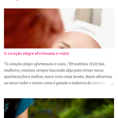
O coração alegre aformoseia o rosto!
“O coração alegre aformoseia o rosto...”(Provérbios 15:13) Nós
mulheres, estamos sempre buscando algo para tornar nossa
aparência física melhor, nosso rosto mais bonito. Basta olharmos
ao nosso redor e vemos como é grande a indústria de cosméticos e
produtos de beleza. No Youtube por exemplo, os canais com mais
seguidores são das blogueiras que dão dicas de beleza, ensinam a
se maquiar e testam produtos. Não é errado gostar de se cuidar e
buscar conhecimento de como ficar mais bonita e atraente. Eu
também gosto de maquiagem e dicas de beleza, no entanto,