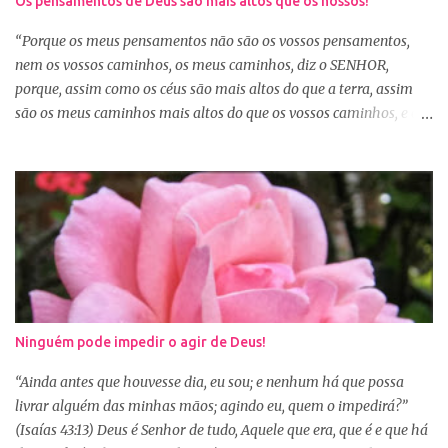
Os pensamentos de Deus são mais altos que os nossos!
sabemos que Deus é perfeito e tem o melhor para nós. Consagrar
tudo a Deus e fazer a Sua vontade, é a garantia de que tudo dará
“Porque os meus pensamentos não são os vossos pensamentos,
certo. Logo pela manhã, consagre s...
nem os vossos caminhos, os meus caminhos, diz o SENHOR,
porque, assim como os céus são mais altos do que a terra, assim
são os meus caminhos mais altos do que os vossos caminhos, e os
meus pensamentos, mais altos do que os vossos pensamentos.”
(Isaías 55:8-9) Na nossa caminhada cristã, muitas vezes
poderemos ser surpreendidos ou decepcionados com a maneira de
Deus agir. Deus não age conforme a ótica humana. Às vezes
pedimos algo a Deus sem saber se é a vontade d’Ele para nossa
vida, claro que podemos pedir, mas a vontade de Deus sempre
prevalecerá. Nem sempre, a nossa vontade é a vontade de Deus,
mas a Palavra nos garante que os caminhos e os pensamentos de
Deus são bem maiores que os nossos, se é assim, fiquemos
Ninguém pode impedir o agir de Deus!
tranquilas, pois tudo que vem de Deus é bom. Porém, se Deus
entregar o governo da nossa vida a nós, ou seja, deixar que a nossa
“Ainda antes que houvesse dia, eu sou; e nenhum há que possa
vontade prevaleça, vamos acabar infelizes e frustradas, porque só
livrar alguém das minhas mãos; agindo eu, quem o impedirá?”
Ele sabe o que...
(Isaías 43:13) Deus é Senhor de tudo, Aquele que era, que é e que há