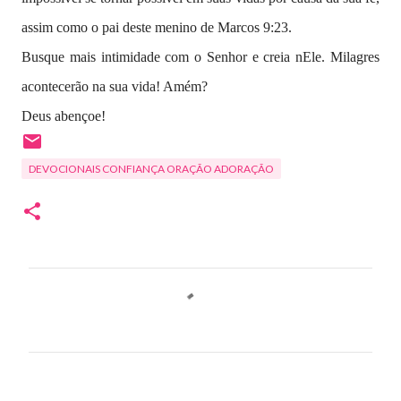
assim como o pai deste menino de Marcos 9:23.
Busque mais intimidade com o Senhor e creia nEle. Milagres
acontecerão na sua vida! Amém?
Deus abençoe!
DEVOCIONAIS CONFIANÇA ORAÇÃO ADORAÇÃO
C
o
m
e
n